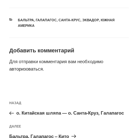
РУБРИКИ
БАЛЬТРА
,
ГАЛАПАГОС
,
САНТА-КРУС
,
ЭКВАДОР
,
ЮЖНАЯ
АМЕРИКА
Добавить комментарий
Для отправки комментария вам необходимо
авторизоваться
.
Навигация
Предыдущая
НАЗАД
по
запись:
записям
о. Китайская шляпа — о. Санта-Круз, Галапагос
Следующая
ДАЛЕЕ
запись
Бальтра, Галапагос – Кито