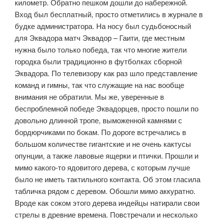
километр. Обратно пешком дошли до набережной.
Вход был бесплатный, просто отметились в журнале в
будке администратора. На носу был судьбоносный
для Эквадора матч Эквадор – Гаити, где местным
нужна было только победа, так что многие жители
городка были традиционно в футболках сборной
Эквадора. По телевизору как раз шло представление
команд и гимны, так что служащие на нас вообще
внимания не обратили. Мы же, уверенные в
беспроблемной победе Эквадорцев, просто пошли по
довольно длинной тропе, выможенной камнями с
бордюрчиками по бокам. По дороге встречались в
большом количестве гигантские и не очень кактусы
опунции, а также лавовые ящерки и птички. Прошли и
мимо какого-то ядовитого дерева, с которым лучше
было не иметь тактильного контакта. Об этом гласила
табличка рядом с деревом. Обошли мимо аккуратно.
Вроде как соком этого дерева индейцы натирали свои
стрелы в древние времена. Повстречали и несколько