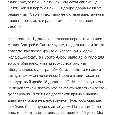
пляж Тортуга бэй. На эту ночь мы остановились у
Патти, как и в первую ночь. От добра добра не ищут
решили мы. Свои 44 доллара ее уютные апартаменты
вполне стоят, хоть и расположены они не совем
удобно.
На пароме за 1 доллар с человека пересекли пролив
между Балтрой и Санта-Крузом, но дальше нам не так
повезло, как после круиза с Флореаной. Людей,
желающий ехать в Пуэрто-Айору было явно мало для
того, чтобы наполнить автобус, поэтому мы
обьединились с австралийкой, голландцем и нашим
сокруизником англичанином Гарри и взяли такси за
стандартный прайс 18 долларов США. Но по сути мы
не переплатили, потому что по факту заплатили всего 7
долларов из 18-ти и нас доставили прямо к нашим
апартаментам, а не к набережной Пуэрто-Айоры, как
это было бы в случае с автобусом. Патти нам была
рада и приветливо заселила нас прямо в 10 утра. Мы