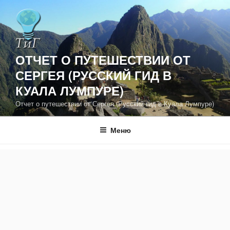
Перейти
к
содержимому
ОТЧЕТ О ПУТЕШЕСТВИИ ОТ
СЕРГЕЯ (РУССКИЙ ГИД В
КУАЛА ЛУМПУРЕ)
Отчет о путешествии от Сергея (Русский гид в Куала Лумпуре)
Меню