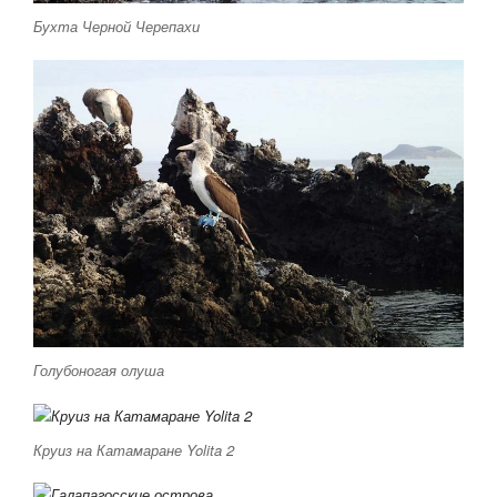
Бухта Черной Черепахи
Голубоногая олуша
Круиз на Катамаране Yolita 2