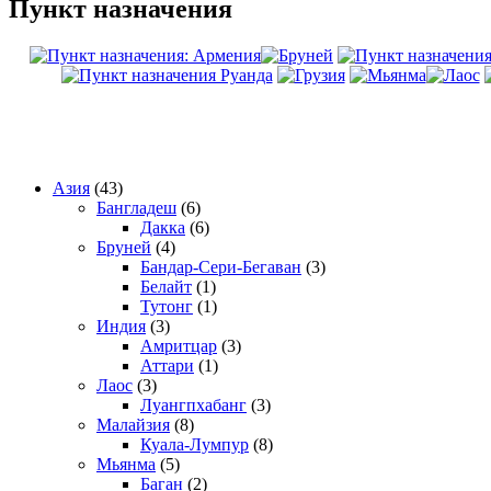
Пункт назначения
Азия
(43)
Бангладеш
(6)
Дакка
(6)
Бруней
(4)
Бандар-Сери-Бегаван
(3)
Белайт
(1)
Тутонг
(1)
Индия
(3)
Амритцар
(3)
Аттари
(1)
Лаос
(3)
Луангпхабанг
(3)
Малайзия
(8)
Куала-Лумпур
(8)
Мьянма
(5)
Баган
(2)