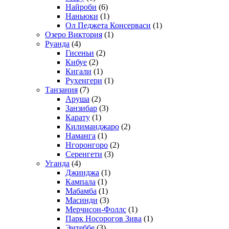
Найроби
(6)
Наньюки
(1)
Ол Педжета Консерваси
(1)
Озеро Виктория
(1)
Руанда
(4)
Гисеньи
(2)
Кибуе
(2)
Кигали
(1)
Рухенгери
(1)
Танзания
(7)
Аруша
(2)
Занзибар
(3)
Карату
(1)
Килиманджаро
(2)
Наманга
(1)
Нгоронгоро
(2)
Серенгети
(3)
Уганда
(4)
Джинджа
(1)
Кампала
(1)
Мабамба
(1)
Масинди
(3)
Мерчисон-Фоллс
(1)
Парк Носорогов Зива
(1)
Энтеббе
(3)