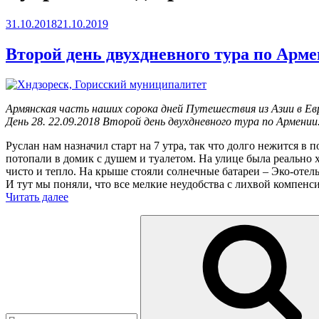
Опубликовано
31.10.2018
21.10.2019
Второй день двухдневного тура по Арм
Армянская часть наших сорока дней Путешествия из Азии в Ев
День 28. 22.09.2018 Второй день двухдневного тура по Армении
Руслан нам назначил старт на 7 утра, так что долго нежится в
потопали в домик с душем и туалетом. На улице была реально 
чисто и тепло. На крыше стояли солнечные батареи – Эко-отель
И тут мы поняли, что все мелкие неудобства с лихвой компен
«Второй
Читать далее
день
Искать:
двухдневного
тура
по
Армении»