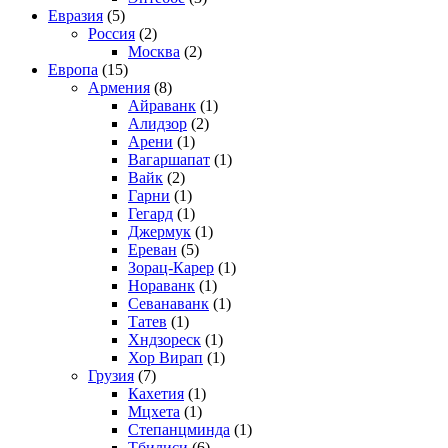
Евразия
(5)
Россия
(2)
Москва
(2)
Европа
(15)
Армения
(8)
Айраванк
(1)
Алидзор
(2)
Арени
(1)
Вагаршапат
(1)
Вайк
(2)
Гарни
(1)
Гегард
(1)
Джермук
(1)
Ереван
(5)
Зорац-Карер
(1)
Нораванк
(1)
Севанаванк
(1)
Татев
(1)
Хндзореск
(1)
Хор Вирап
(1)
Грузия
(7)
Кахетия
(1)
Мцхета
(1)
Степанцминда
(1)
Тбилиси
(6)