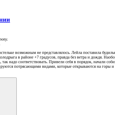
ении
ропу.
.
 постельке возможным не представлялось. Лейла поставила будиль
холодрыга в районе +7 градусов, правда без ветра и дождя. Нао
, так надо соответствовать. Привели себя в порядок, начали соб
сируются потрясающими видами, которые открываются на горы и 
Поиск