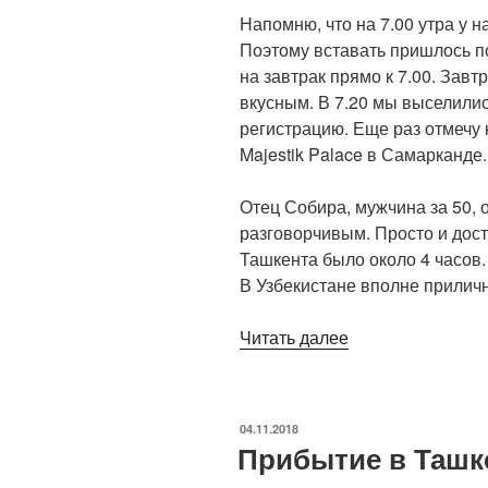
Напомню, что на 7.00 утра у 
Поэтому вставать пришлось п
на завтрак прямо к 7.00. Завт
вкусным. В 7.20 мы выселилис
регистрацию. Еще раз отмечу 
Majestik Palace в Самарканде.
Отец Собира, мужчина за 50, 
разговорчивым. Просто и дост
Ташкента было около 4 часов
В Узбекистане вполне прилич
«Переезд
Читать далее
в
Ташкент
и
ОПУБЛИКОВАНО
04.11.2018
осмотр
Прибытие в Ташк
Ташкента»