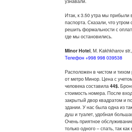
узнавали.
Итак, к 3.50 утра мы прибыли 
паспорта. Сказали, что утром
решить формальности с оплато
где мы остановились.
Minor
Hotel
, М. Kakhkharov str.
Телефон +998 998 039538
Расположен в чистом и тихом
от метро Минор. Цена с учетом
человека составила
44$.
Брони
стоимость номера. После вхо
закрытый двор квадратом и п
здании. У нас была одна из та
душ и туалет, удобная больша
Очень приятное обслуживание.
только одного – спать, так ка