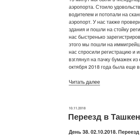
аэропорта. Стоило удовольст
водителем и потопали на ска
аэропорт. У нас также провер
здания и пошли на стойку рег
нас быстренько зарегистриров
этого мы пошли на иммигрейш
нас спросили регистрацию и 
взглянул на пачку бумажек из 
октября 2018 года была еще 
«Вылет
Читать далее
из
Ташкента
и
ОПУБЛИКОВАНО
10.11.2018
прибытие
Переезд в Ташкен
в
Куала
День 38. 02.10.2018. Переез
Лумпур»