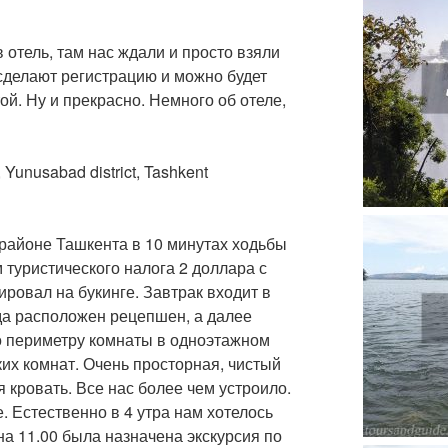
в отель, там нас ждали и просто взяли
 сделают регистрацию и можно будет
й. Ну и прекрасно. Немного об отеле,
, Yunusabad district, Tashkent
 районе Ташкента в 10 минутах ходьбы
 туристического налога 2 доллара с
ровал на букинге. Завтрак входит в
да расположен рецепшен, а далее
о периметру комнаты в одноэтажном
ких комнат. Очень просторная, чистый
я кровать. Все нас более чем устроило.
 Естественно в 4 утра нам хотелось
к на 11.00 была назначена экскурсия по