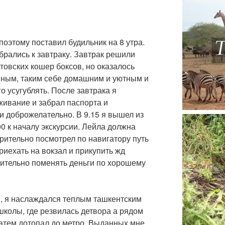
поэтому поставил будильник на 8 утра.
обрались к завтраку. Завтрак решили
овских кошер боксов, но оказалось
ойным, таким себе домашним и уютным и
о усугублять. После завтрака я
живание и забрал паспорта и
и доброжелательно. В 9.15 я вышел из
00 к началу экскурсии. Лейла должна
рительно посмотрел по навигатору путь
риехать на вокзал и прикупить жд
ительно поменять деньги по хорошему
, я наслаждался теплым ташкентским
колы, где резвилась детвора а рядом
Затем дотопал до метро. Выданных мне