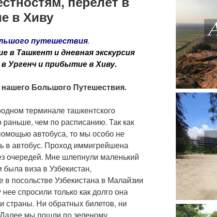
естностям, перелет в
е в Хиву
Большого путешествия
.
ие в Ташкент и дневная экскурсия
в Ургенч и прибытие в Хиву.
 нашего Большого Путешествия.
одном терминале ташкентского
о раньше, чем по расписанию. Так как
помощью автобуса, то мы особо не
ь в автобус. Проход иммигрейшена
ез очередей. Мне шлепнули маленький
и была виза в Узбекистан,
 в посольстве Узбекистана в Малайзии
 нее спросили только как долго она
и страны. Ни обратных билетов, ни
 Далее мы пошли по зеленому