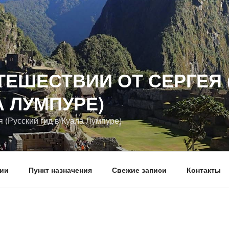
ТЕШЕСТВИИ ОТ СЕРГЕЯ 
А ЛУМПУРЕ)
я (Русский гид в Куала Лумпуре)
вии
Пункт назначения
Свежие записи
Контакты