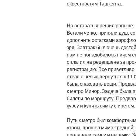
окрестностям Ташкента.
Но вставать я решил раньше, 
Встали четко, приняли душ, с
дополнить остатками аэрофлот
зря. Завтрак был очень дост
нам не понадобилось ничем ег
оплатил на рецепшене за про
регистрацию. Все приветливо 
отеля с целью вернуться к 11.
была спаковать вещи. Предва
к метро Минор. Задача была п
билеты по маршруту. Предвар
курсу и купить симку с инетом.
Путь к метро был комфортным
утром, прошел мимо средней ш
продавали самсу и выпечку. 