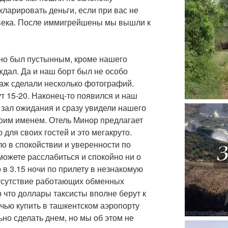
кларировать деньги, если при вас не
овека. После иммигрейшены мы вышли к
чно был пустынным, кроме нашего
ждал. Да и наш борт был не особо
аж сделали несколько фотографий.
т 15-20. Наконец-то появился и наш
 зал ожидания и сразу увидели нашего
моим именем. Отель Минор предлагает
 для своих гостей и это мегакруто.
ло в спокойствии и уверенности по
можете расслабиться и спокойно ни о
о в 3.15 ночи по прилету в незнакомую
 отсутствие работающих обменных
ю что доллары таксисты вполне берут к
очью купить в ташкентском аэропорту
ьно сделать днем, но мы об этом не