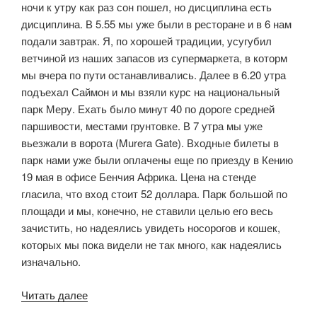
ночи к утру как раз сон пошел, но дисциплина есть
дисциплина. В 5.55 мы уже были в ресторане и в 6 нам
подали завтрак. Я, по хорошей традиции, усугубил
ветчиной из наших запасов из супермаркета, в которм
мы вчера по пути останавливались. Далее в 6.20 утра
подъехал Саймон и мы взяли курс на национальный
парк Меру. Ехать было минут 40 по дороге средней
паршивости, местами грунтовке. В 7 утра мы уже
вьезжали в ворота (Murera Gate). Входные билеты в
парк нами уже были оплачены еще по приезду в Кению
19 мая в офисе Бенчия Африка. Цена на стенде
гласила, что вход стоит 52 доллара. Парк большой по
площади и мы, конечно, не ставили целью его весь
зачистить, но надеялись увидеть носорогов и кошек,
которых мы пока видели не так много, как надеялись
изначально.
«Нац.
Читать далее
Парк