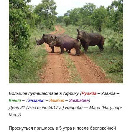
Большое путешествие в Африку (
Руанда
– Уганда –
Кения
–
Танзания
–
Замбия
–
Зимбабве
)
День 21 (7-го июня 2017 г.) Найроби — Maua (Нац. парк
Меру)
Проснуться пришлось в 5 утра и после беспокойной