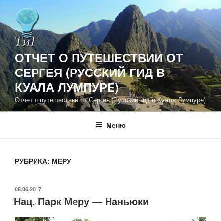
Перейти
к
содержимому
ОТЧЕТ О ПУТЕШЕСТВИИ ОТ
СЕРГЕЯ (РУССКИЙ ГИД В
КУАЛА ЛУМПУРЕ)
Отчет о путешествии от Сергея (Русский гид в Куала Лумпуре)
Меню
РУБРИКА:
МЕРУ
ОПУБЛИКОВАНО
08.06.2017
Нац. Парк Меру — Наньюки