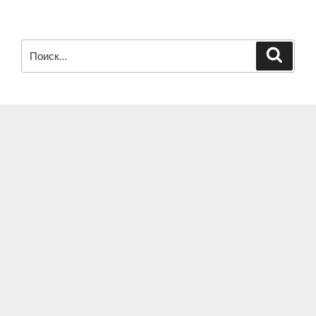
Меру
—
Наньюки»
Искать:
Поиск