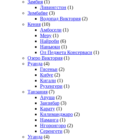
Замбия
(1)
Ливингстон
(1)
Зимбабве
(3)
Водопад Виктория
(2)
Кения
(10)
Амбосели
(1)
Меру
(1)
Найроби
(6)
Наньюки
(1)
Ол Педжета Консерваси
(1)
Озеро Виктория
(1)
Руанда
(4)
Гисеньи
(2)
Кибуе
(2)
Кигали
(1)
Рухенгери
(1)
Танзания
(7)
Аруша
(2)
Занзибар
(3)
Карату
(1)
Килиманджаро
(2)
Наманга
(1)
Нгоронгоро
(2)
Серенгети
(3)
Уганда
(4)