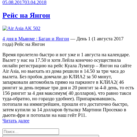
Опубликовано
05.08.2017
03.04.2018
Историческому
Багану»
Рейс на Янгон
4 дня в Мьянме : Баган и Янгон
— День 1 (1 августа 2017
года) Рейс на Янгон
Время пролетело быстро и вот уже и 1 августа на календаре.
Вылет у нас на 17.50 и хотя Лейла конечно осуществила
онлайн регистрацию на рейс Куала Лумпур – Янгон на сайте
Air Asia, но выехать из дома решили в 14.50 за три часа до
вылета. Без пробок домчали до КЛИА2 за 50 минут,
запарковали автомобиль прямо на паркинге в КЛИА2( 46
рингит за день первые три дня и 20 рингит за 4-й день, то есть
156 рингит за 4 дня максимум( 40 долларов), что равно такси
туда-обратно, но гораздо удобнее). Припарковавшись,
потопали на иммигрейшен, прошли его достаточно быстро,
затем купили за 14 долларов бутылку Мартини Просекко в
дьюти-фри и потопали на наш гейт Р11.
«Рейс
Читать далее
на
Искать:
Янгон»