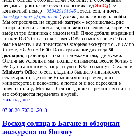
вещами. Приятная во всех отношениях гид
Эй Су
( ее
контактный номер
+959420101045
вотсап есть и почта
blueskyjasmine @ gmail.com
) уже ждала нас внизу на лобби.
Мы отпросились на скудный завтрак – вермишелька, рис,
который почти закончился, одно яйцо на человека, короче я
выбрал три блинчика с медом и чай. Плюс добили вчерашний
киткат. В 8.30 я начал вызывать Юбер и минут через 10 он
был на месте. Нам предстояла Обзорная экскурсия с Эй Су по
Янгону с 8.30 по 16.00. Вознаграждение для гида
50
долларов
, транспорт – такси и ножками там, где нужно.
Отличные условия и мы, полные оптимизма, весело болтая с
Эй Су на английском запрыгнули в Юбер и минут 15 ехали к
Minister’s Office
то есть к зданию бывшего английского
секретариата, где после Независимости размещались
министерства и ведомства, а потом они все переехали в
новую столицу Мьянмы. Сейчас здание на реконструкции и
его собираются переделать в музей.
«Обзорная
Читать далее
экскурсия
Опубликовано
07.08.2017
03.04.2018
по
Янгону
ч.
Восход солнца в Багане и обзорная
2»
экскурсия по Янгону