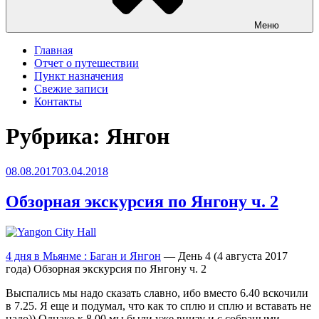
Меню
Главная
Отчет о путешествии
Пункт назначения
Свежие записи
Контакты
Рубрика:
Янгон
Опубликовано
08.08.2017
03.04.2018
Обзорная экскурсия по Янгону ч. 2
4 дня в Мьянме : Баган и Янгон
— День 4 (4 августа 2017
года) Обзорная экскурсия по Янгону ч. 2
Выспались мы надо сказать славно, ибо вместо 6.40 вскочили
в 7.25. Я еще и подумал, что как то сплю и сплю и вставать не
надо)) Однако к 8.00 мы были уже внизу и с собраными