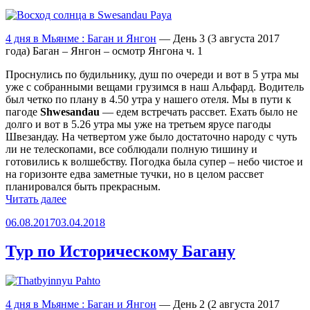
4 дня в Мьянме : Баган и Янгон
— День 3 (3 августа 2017
года) Баган – Янгон – осмотр Янгона ч. 1
Проснулись по будильнику, душ по очереди и вот в 5 утра мы
уже с собранными вещами грузимся в наш Альфард. Водитель
был четко по плану в 4.50 утра у нашего отеля. Мы в пути к
пагоде
Shwesandau
— едем встречать рассвет. Ехать было не
долго и вот в 5.26 утра мы уже на третьем ярусе пагоды
Швезандау. На четвертом уже было достаточно народу с чуть
ли не телескопами, все соблюдали полную тишину и
готовились к волшебству. Погодка была супер – небо чистое и
на горизонте едва заметные тучки, но в целом рассвет
планировался быть прекрасным.
«Восход
Читать далее
солнца
Опубликовано
06.08.2017
03.04.2018
в
Багане
и
Тур по Историческому Багану
обзорная
экскурсия
по
Янгону»
4 дня в Мьянме : Баган и Янгон
— День 2 (2 августа 2017