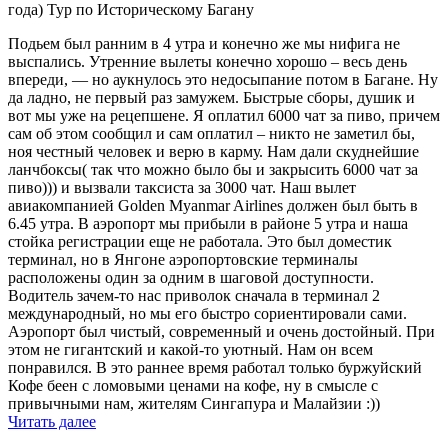
года) Тур по Историческому Багану
Подьем был ранним в 4 утра и конечно же мы нифига не
выспались. Утренние вылеты конечно хорошо – весь день
впереди, — но аукнулось это недосыпание потом в Багане. Ну
да ладно, не первый раз замужем. Быстрые сборы, душик и
вот мы уже на рецепшене. Я оплатил 6000 чат за пиво, причем
сам об этом сообщил и сам оплатил – никто не заметил бы,
ноя честный человек и верю в карму. Нам дали скуднейшие
ланчбоксы( так что можно было бы и закрысить 6000 чат за
пиво))) и вызвали таксиста за 3000 чат. Наш вылет
авиакомпанией Golden Myanmar Airlines должен был быть в
6.45 утра. В аэропорт мы прибыли в районе 5 утра и наша
стойка регистрации еще не работала. Это был доместик
терминал, но в Янгоне аэропортовские терминалы
расположены один за одним в шаговой доступности.
Водитель зачем-то нас приволок сначала в терминал 2
международный, но мы его быстро сориентировали сами.
Аэропорт был чистый, современный и очень достойный. При
этом не гигантский и какой-то уютный. Нам он всем
понравился. В это раннее время работал только буржуйский
Кофе беен с ломовыми ценами на кофе, ну в смысле с
привычными нам, жителям Сингапура и Малайзии :))
«Тур
Читать далее
по