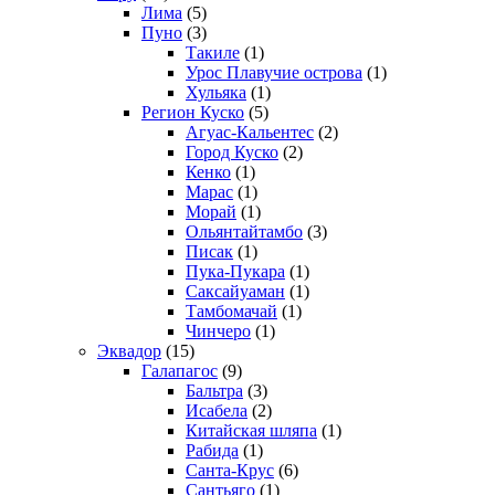
Лима
(5)
Пуно
(3)
Такиле
(1)
Урос Плавучие острова
(1)
Хульяка
(1)
Регион Куско
(5)
Агуас-Кальентес
(2)
Город Куско
(2)
Кенко
(1)
Марас
(1)
Морай
(1)
Ольянтайтамбо
(3)
Писак
(1)
Пука-Пукара
(1)
Саксайуаман
(1)
Тамбомачай
(1)
Чинчеро
(1)
Эквадор
(15)
Галапагос
(9)
Бальтра
(3)
Исабела
(2)
Китайская шляпа
(1)
Рабида
(1)
Санта-Крус
(6)
Сантьяго
(1)