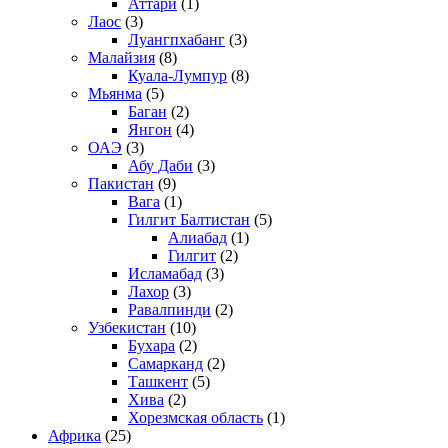
Аттари
(1)
Лаос
(3)
Луангпхабанг
(3)
Малайзия
(8)
Куала-Лумпур
(8)
Мьянма
(5)
Баган
(2)
Янгон
(4)
ОАЭ
(3)
Абу Даби
(3)
Пакистан
(9)
Вага
(1)
Гилгит Балтистан
(5)
Алиабад
(1)
Гилгит
(2)
Исламабад
(3)
Лахор
(3)
Равалпинди
(2)
Узбекистан
(10)
Бухара
(2)
Самарканд
(2)
Ташкент
(5)
Хива
(2)
Хорезмская область
(1)
Африка
(25)