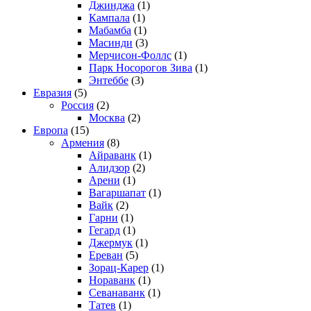
Джинджа
(1)
Кампала
(1)
Мабамба
(1)
Масинди
(3)
Мерчисон-Фоллс
(1)
Парк Носорогов Зива
(1)
Энтеббе
(3)
Евразия
(5)
Россия
(2)
Москва
(2)
Европа
(15)
Армения
(8)
Айраванк
(1)
Алидзор
(2)
Арени
(1)
Вагаршапат
(1)
Вайк
(2)
Гарни
(1)
Гегард
(1)
Джермук
(1)
Ереван
(5)
Зорац-Карер
(1)
Нораванк
(1)
Севанаванк
(1)
Татев
(1)