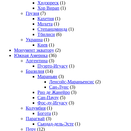
Хндзореск
(1)
Хор Вирап
(1)
Грузия
(7)
Кахетия
(1)
Мцхета
(1)
Степанцминда
(1)
Тбилиси
(6)
Украина
(1)
Киев
(1)
Монумент экватору
(2)
Южная Америка
(36)
Аргентина
(3)
Пуэрто-Игуасу
(1)
Бразилия
(14)
Мараньян
(3)
Ленсойс-Мараньенсис
(2)
Сан-Луис
(3)
Рио де Жанейро
(3)
Сан-Паулу
(5)
Фос-ду-Игуасу
(3)
Колумбия
(1)
Богота
(1)
Парагвай
(3)
Сьюдад-дель-Эсте
(1)
Перу
(12)