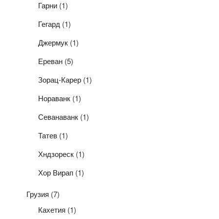
Гарни
(1)
Гегард
(1)
Джермук
(1)
Ереван
(5)
Зорац-Карер
(1)
Нораванк
(1)
Севанаванк
(1)
Татев
(1)
Хндзореск
(1)
Хор Вирап
(1)
Грузия
(7)
Кахетия
(1)