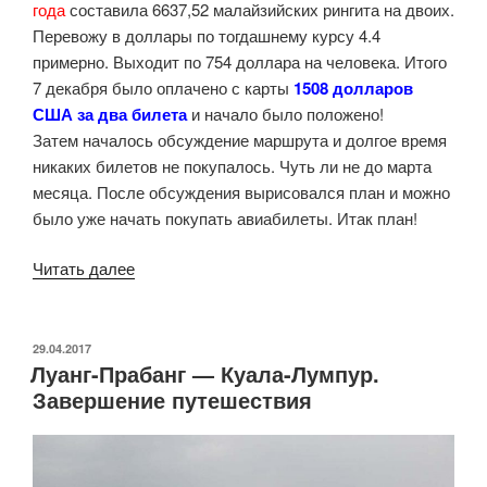
года
составила 6637,52 малайзийских рингита на двоих.
Перевожу в доллары по тогдашнему курсу 4.4
примерно. Выходит по 754 доллара на человека. Итого
7 декабря было оплачено с карты
1508 долларов
США за два билета
и начало было положено!
Затем началось обсуждение маршрута и долгое время
никаких билетов не покупалось. Чуть ли не до марта
месяца. После обсуждения вырисовался план и можно
было уже начать покупать авиабилеты. Итак план!
«Большое
Читать далее
путешествие
в
Африку
ОПУБЛИКОВАНО
29.04.2017
Луанг-Прабанг — Куала-Лумпур.
(Подготовка)»
Завершение путешествия