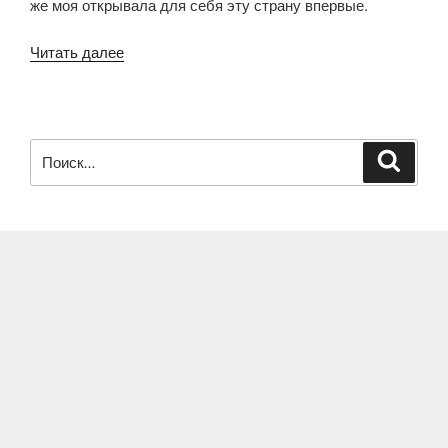
же моя открывала для себя эту страну впервые.
«Перелет
Читать далее
в
Луанг
Прабанг
(Луангпхабанг)
Искать:
Поиск
из
Куала-
Лумпура
и
знакомство
с
городом»