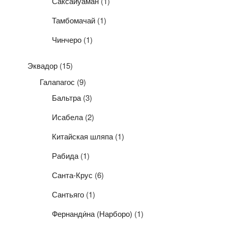
Саксайуаман
(1)
Тамбомачай
(1)
Чинчеро
(1)
Эквадор
(15)
Галапагос
(9)
Бальтра
(3)
Исабела
(2)
Китайская шляпа
(1)
Рабида
(1)
Санта-Крус
(6)
Сантьяго
(1)
Фернанди́на (Нарборо)
(1)