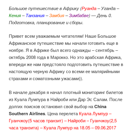
Большое путешествие в Африку (
Руанда
– Уганда –
Кения
–
Танзания
–
Замбия
–
Зимбабве
) —
День 0.
Подготовка, планирование и сборы.
Привет всем уважаемым читателям! Наше Большое
Африканское путешествие мы начали готовить еще в
ноябре. Я в Африке был всего однажды – сентябрь –
октябрь 2008 года в Марокко. Но это арабская Африка,
впереди же нам предстояло подготовить путешествие в
настоящую черную Африку со всеми ее малярийными
страхами и соматозными ужасами)).
В начале декабря я начал плотный мониторинг билетов
из Куала Лумпура в Найроби или Дар Эс Салам. После
долгих поисков остановил свой выбор на
China
Southern Airlines
. Цена перелета
Куала Лумпур –
Гуанчжоу(5 часов транзит) – Найроби – Гуанчжоу(2,5
часа транзита) – Куала Лумпур на 18.05 – 09.06.2017