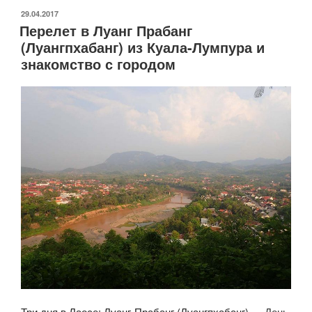
и
ОПУБЛИКОВАНО
29.04.2017
Перелет в Луанг Прабанг
пещеры
(Луангпхабанг) из Куала-Лумпура и
Пак
знакомство с городом
Оу»
Три дня в Лаосе: Луанг-Прабанг (Луангпхабанг)
— День