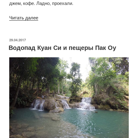
джем, кофе. Ладно, проехали.
«Луанг-
Читать далее
Прабанг
—
Куала-
ОПУБЛИКОВАНО
29.04.2017
Водопад Куан Си и пещеры Пак Оу
Лумпур.
Завершение
путешествия»