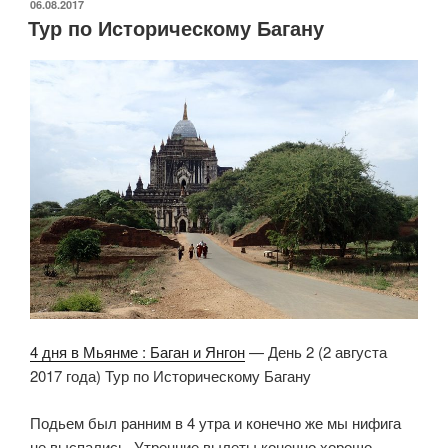
Багане
ОПУБЛИКОВАНО
06.08.2017
Тур по Историческому Багану
и
обзорная
экскурсия
по
Янгону»
4 дня в Мьянме : Баган и Янгон
— День 2 (2 августа
2017 года) Тур по Историческому Багану
Подьем был ранним в 4 утра и конечно же мы нифига
не выспались. Утренние вылеты конечно хорошо –