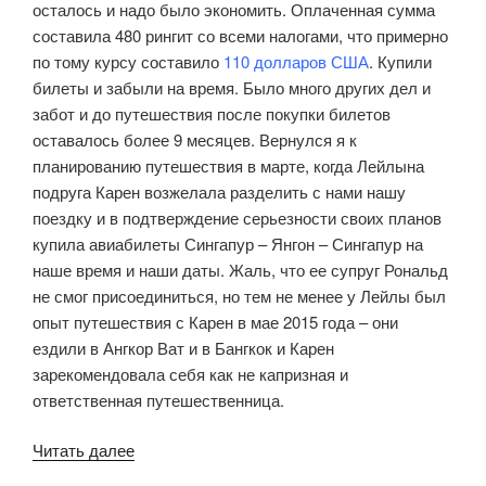
осталось и надо было экономить. Оплаченная сумма
составила 480 рингит со всеми налогами, что примерно
по тому курсу составило
110 долларов США
. Купили
билеты и забыли на время. Было много других дел и
забот и до путешествия после покупки билетов
оставалось более 9 месяцев. Вернулся я к
планированию путешествия в марте, когда Лейлына
подруга Карен возжелала разделить с нами нашу
поездку и в подтверждение серьезности своих планов
купила авиабилеты Сингапур – Янгон – Сингапур на
наше время и наши даты. Жаль, что ее супруг Рональд
не смог присоединиться, но тем не менее у Лейлы был
опыт путешествия с Карен в мае 2015 года – они
ездили в Ангкор Ват и в Бангкок и Карен
зарекомендовала себя как не капризная и
ответственная путешественница.
«Знакомство
Читать далее
с