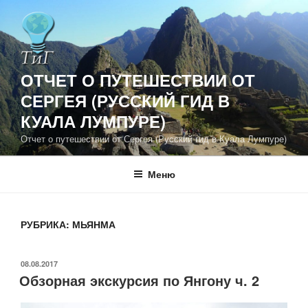
Перейти
к
содержимому
ОТЧЕТ О ПУТЕШЕСТВИИ ОТ
СЕРГЕЯ (РУССКИЙ ГИД В
КУАЛА ЛУМПУРЕ)
Отчет о путешествии от Сергея (Русский гид в Куала Лумпуре)
Меню
РУБРИКА:
МЬЯНМА
ОПУБЛИКОВАНО
08.08.2017
Обзорная экскурсия по Янгону ч. 2