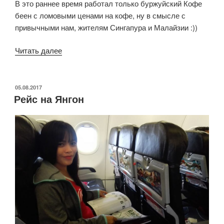
В это раннее время работал только буржуйский Кофе
беен с ломовыми ценами на кофе, ну в смысле с
привычными нам, жителям Сингапура и Малайзии :))
«Тур
Читать далее
по
Историческому
Багану»
ОПУБЛИКОВАНО
05.08.2017
Рейс на Янгон