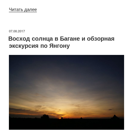
«Обзорная
Читать далее
экскурсия
по
Янгону
ОПУБЛИКОВАНО
07.08.2017
Восход солнца в Багане и обзорная
ч.
экскурсия по Янгону
2»