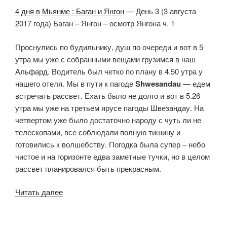
4 дня в Мьянме : Баган и Янгон
— День 3 (3 августа
2017 года) Баган – Янгон – осмотр Янгона ч. 1
Проснулись по будильнику, душ по очереди и вот в 5
утра мы уже с собранными вещами грузимся в наш
Альфард. Водитель был четко по плану в 4.50 утра у
нашего отеля. Мы в пути к пагоде
Shwesandau
— едем
встречать рассвет. Ехать было не долго и вот в 5.26
утра мы уже на третьем ярусе пагоды Швезандау. На
четвертом уже было достаточно народу с чуть ли не
телескопами, все соблюдали полную тишину и
готовились к волшебству. Погодка была супер – небо
чистое и на горизонте едва заметные тучки, но в целом
рассвет планировался быть прекрасным.
«Восход
Читать далее
солнца
в