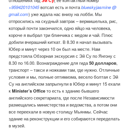
отношениях гид
Эй Су
( ее контактный номер
+959420101045
вотсап есть и почта
blueskyjasmine @
gmail.com
) уже ждала нас внизу на лобби. Мы
отпросились на скудный завтрак – вермишелька, рис,
который почти закончился, одно яйцо на человека,
короче я выбрал три блинчика с медом и чай. Плюс
добили вчерашний киткат. В 8.30 я начал вызывать
Юбер и минут через 10 он был на месте. Нам
предстояла Обзорная экскурсия с Эй Су по Янгону с
8.30 по 16.00. Вознаграждение для гида
50 долларов
,
транспорт – такси и ножками там, где нужно. Отличные
условия и мы, полные оптимизма, весело болтая с Эй
Су на английском запрыгнули в Юбер и минут 15 ехали
к
Minister’s Office
то есть к зданию бывшего
английского секретариата, где после Независимости
размещались министерства и ведомства, а потом они
все переехали в новую столицу Мьянмы. Сейчас
здание на реконструкции и его собираются переделать
в музей.