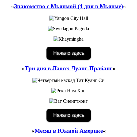
«
Знакомство с Мьянмой (4 дня в Мьянме)
«
Начало здесь
«
Три дня в Лаосе: Луанг-Прабанг
«
Начало здесь
«
Месяц в Южной Америке
«