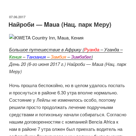
Парк
Меру
—
ОПУБЛИКОВАНО
07.06.2017
Найроби — Maua (Нац. парк Меру)
Наньюки»
Большое путешествие в Африку (
Руанда
– Уганда –
Кения
–
Танзания
–
Замбия
–
Зимбабве
)
День 20 (6-го июня 2017 г.) Найроби — Maua (Нац. парк
Меру)
Ночь прошла беспокойно, но в целом удалось поспать
и проснуться в районе 6.30 утра вполне нормально.
Состояние у Лейлы не изменилось особо, поэтому
решили просто продолжать лечение подручными
средствами и потихоньку начали собираться. Согласно
нашим договоренностям с компанией Bencia Africa к
нам в районе 7 утра олжен был приехать водитель на