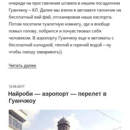
очереди на проставления штампа в нашем посадочном
Гуанчжоу – КЛ. Далее мы взяли в автомате талончик на
бесплатный вай фай, отсканировав наши паспорта.
Потом посетили туалетную комнату, где я вообще
помыл голову, побрился и почувствовал себя
человеком. В аэропорту Гуанчжоу еще и автоматы с
бесплатной холодной, теплой и горячей водой – ну
чтобы лапшу заваривать))
«Перелет
Читать далее
в
Гуанчжоу
—
ОПУБЛИКОВАНО
10.06.2017
Найроби — аэропорт — перелет в
Куала-
Гуанчжоу
Лумпур»