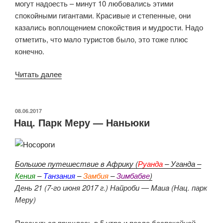
могут надоесть – минут 10 любовались этими
спокойными гигантами. Красивые и степенные, они
казались воплощением спокойствия и мудрости. Надо
отметить, что мало туристов было, это тоже плюс
конечно.
«Наньюки
Читать далее
—
Экватор
—
ОПУБЛИКОВАНО
08.06.2017
Нац. Парк Меру — Наньюки
Ол
Педжета
Консерваси»
Большое путешествие в Африку (
Руанда
– Уганда –
Кения
–
Танзания
–
Замбия
–
Зимбабве
)
День 21 (7-го июня 2017 г.) Найроби — Maua (Нац. парк
Меру)
Проснуться пришлось в 5 утра и после беспокойной