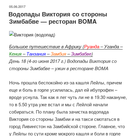
стороны
ОПУБЛИКОВАНО
05.06.2017
Водопады Виктория со стороны
Замбии
Зимбабве — ресторан BOMA
—
полет
Лейлы
на
Большое путешествие в Африку (
Руанда
– Уганда –
вертолете»
Кения
–
Танзания
–
Замбия
–
Зимбабве
)
День 18 (4-го июня 2017 г.) Водопады Виктория со
стороны Зимбабве – ужин в ресторане BOMA
Ночь прошла беспокойно из-за кашля Лейлы, причем
еще и боль в горле усилилась, дал ей ибупрофен –
вроде уснула. Так как я лег чуть ли не в 19.30 накануне,
то в 5.50 утра уже встал и мы с Лейлой начали
собираться. По плану была зачистка водопада
Виктория со стороны Замбии и на такси смотаться в
город Ливингстон на Замбийской стороне. Главное, что
у Лейлы по сути кроме мокрого кашля и боли в горле