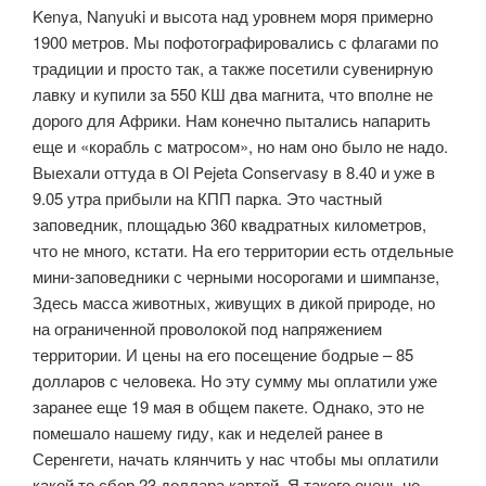
Kenya, Nanyuki и высота над уровнем моря примерно
1900 метров. Мы пофотографировались с флагами по
традиции и просто так, а также посетили сувенирную
лавку и купили за 550 КШ два магнита, что вполне не
дорого для Африки. Нам конечно пытались напарить
еще и «корабль с матросом», но нам оно было не надо.
Выехали оттуда в Ol Pejeta Conservasy в 8.40 и уже в
9.05 утра прибыли на КПП парка. Это частный
заповедник, площадью 360 квадратных километров,
что не много, кстати. На его территории есть отдельные
мини-заповедники с черными носорогами и шимпанзе,
Здесь масса животных, живущих в дикой природе, но
на ограниченной проволокой под напряжением
территории. И цены на его посещение бодрые – 85
долларов с человека. Но эту сумму мы оплатили уже
заранее еще 19 мая в общем пакете. Однако, это не
помешало нашему гиду, как и неделей ранее в
Серенгети, начать клянчить у нас чтобы мы оплатили
какой то сбор 23 доллара картой. Я такого очень не