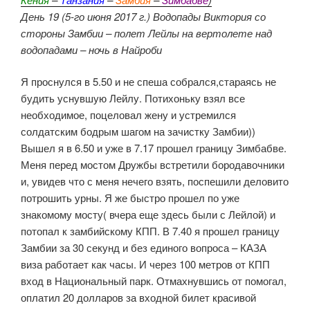
День 19 (5-го июня 2017 г.) Водопады Виктория со
стороны Замбии – полет Лейлы на вертолете над
водопадами – ночь в Найроби
Я проснулся в 5.50 и не спеша собрался,стараясь не
будить уснувшую Лейлу. Потихоньку взял все
необходимое, поцеловал жену и устремился
солдатским бодрым шагом на зачистку Замбии))
Вышел я в 6.50 и уже в 7.17 прошел границу Зимбабве.
Меня перед мостом Дружбы встретили бородавочники
и, увидев что с меня нечего взять, поспешили деловито
потрошить урны. Я же быстро прошел по уже
знакомому мосту( вчера еще здесь были с Лейлой) и
потопал к замбийскому КПП. В 7.40 я прошел границу
Замбии за 30 секунд и без единого вопроса – КАЗА
виза работает как часы. И через 100 метров от КПП
вход в Национальный парк. Отмахнувшись от помогал,
оплатил 20 долларов за входной билет красивой