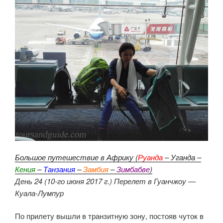
Большое путешествие в Африку (
Руанда
– Уганда –
Кения
–
Танзания
–
Замбия
–
Зимбабве
)
День 24 (10-го июня 2017 г.) Перелет в Гуанчжоу —
Куала-Лумпур
По прилету вышли в транзитную зону, постояв чуток в