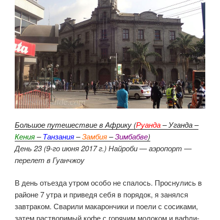
Большое путешествие в Африку (
Руанда
– Уганда –
Кения
–
Танзания
–
Замбия
–
Зимбабве
)
День 23 (9-го июня 2017 г.) Найроби — аэропорт —
перелет в Гуанчжоу
В день отьезда утром особо не спалось. Проснулись в
районе 7 утра и приведя себя в порядок, я занялся
завтраком. Сварили макарончики и поели с сосиками,
затем растворимый кофе с горячим молоком и вафли-