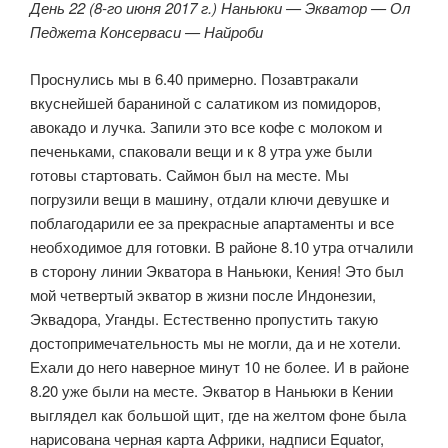
День 22 (8-го июня 2017 г.) Наньюки — Экватор — Ол
Педжета Консерваси — Найроби
Проснулись мы в 6.40 примерно. Позавтракали
вкуснейшей бараниной с салатиком из помидоров,
авокадо и лучка. Запили это все кофе с молоком и
печеньками, спаковали вещи и к 8 утра уже были
готовы стартовать. Саймон был на месте. Мы
погрузили вещи в машину, отдали ключи девушке и
поблагодарили ее за прекрасные апартаменты и все
необходимое для готовки. В районе 8.10 утра отчалили
в сторону линии Экватора в Наньюки, Кения! Это был
мой четвертый экватор в жизни после Индонезии,
Эквадора, Уганды. Естественно пропустить такую
достопримечательность мы не могли, да и не хотели.
Ехали до него наверное минут 10 не более. И в районе
8.20 уже были на месте. Экватор в Наньюки в Кении
выглядел как большой щит, где на желтом фоне была
нарисована черная карта Африки, надписи Equator,