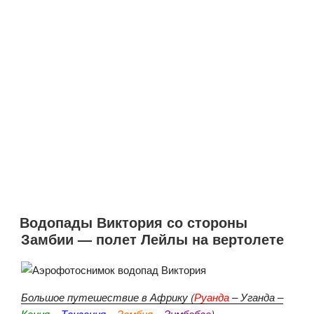
Водопады Виктория со стороны
Замбии — полет Лейлы на вертолете
Большое путешествие в Африку (
Руанда
– Уганда –
Кения
–
Танзания
–
Замбия
–
Зимбабве
)