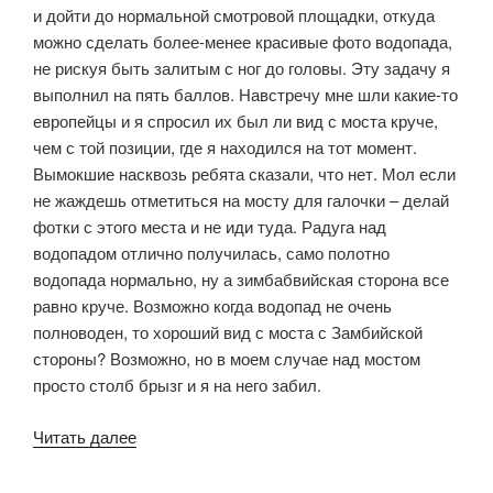
и дойти до нормальной смотровой площадки, откуда
можно сделать более-менее красивые фото водопада,
не рискуя быть залитым с ног до головы. Эту задачу я
выполнил на пять баллов. Навстречу мне шли какие-то
европейцы и я спросил их был ли вид с моста круче,
чем с той позиции, где я находился на тот момент.
Вымокшие насквозь ребята сказали, что нет. Мол если
не жаждешь отметиться на мосту для галочки – делай
фотки с этого места и не иди туда. Радуга над
водопадом отлично получилась, само полотно
водопада нормально, ну а зимбабвийская сторона все
равно круче. Возможно когда водопад не очень
полноводен, то хороший вид с моста с Замбийской
стороны? Возможно, но в моем случае над мостом
просто столб брызг и я на него забил.
«Водопады
Читать далее
Виктория
со