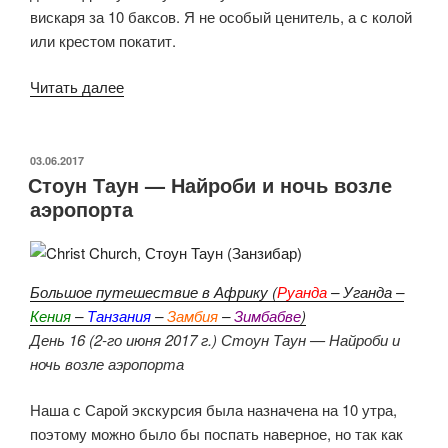
вискаря за 10 баксов. Я не особый ценитель, а с колой
или крестом покатит.
«Найроби
Читать далее
—
Виктория
Фоллс
ОПУБЛИКОВАНО
03.06.2017
Стоун Таун — Найроби и ночь возле
—
аэропорта
закат
на
Замбези»
Большое путешествие в Африку (
Руанда
– Уганда –
Кения
–
Танзания
–
Замбия
–
Зимбабве
)
День 16 (2-го июня 2017 г.) Стоун Таун — Найроби и
ночь возле аэропорта
Наша с Сарой экскурсия была назначена на 10 утра,
поэтому можно было бы поспать наверное, но так как