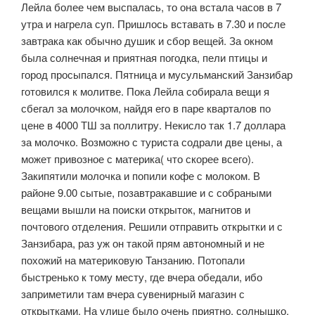
Лейла более чем выспалась, то она встала часов в 7
утра и нагрела суп. Пришлось вставать в 7.30 и после
завтрака как обычно душик и сбор вещей. За окном
была солнечная и приятная погодка, пели птицы и
город просыпался. Пятница и мусульманский Занзибар
готовился к молитве. Пока Лейла собирала вещи я
сбегал за молочком, найдя его в паре кварталов по
цене в 4000 ТШ за поллитру. Некисло так 1.7 доллара
за молочко. Возможно с туриста содрали две цены, а
может привозное с материка( что скорее всего).
Закипятили молочка и попили кофе с молоком. В
районе 9.00 сытые, позавтракавшие и с собраными
вещами вышли на поиски открыток, магнитов и
почтового отделения. Решили отправить открытки и с
Занзибара, раз уж он такой прям автономный и не
похожий на материковую Танзанию. Потопали
быстренько к тому месту, где вчера обедали, ибо
заприметили там вчера сувенирный магазин с
открытками. На улице было очень приятно, солнышко,