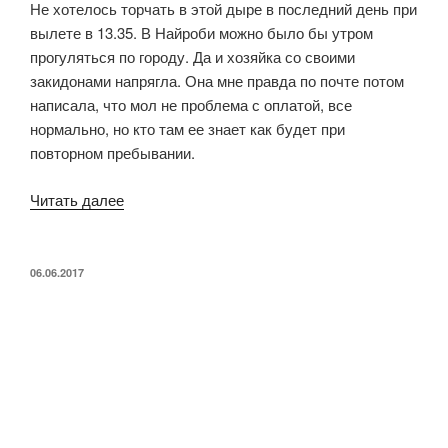
Не хотелось торчать в этой дыре в последний день при
вылете в 13.35. В Найроби можно было бы утром
прогуляться по городу. Да и хозяйка со своими
закидонами напрягла. Она мне правда по почте потом
написала, что мол не проблема с оплатой, все
нормально, но кто там ее знает как будет при
повторном пребывании.
«Найроби
Читать далее
—
Maua
(Нац.
ОПУБЛИКОВАНО
06.06.2017
парк
Меру)»