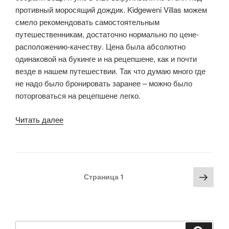
противный моросящий дождик. Kidgeweni Villas можем
смело рекомендовать самостоятельным
путешественникам, достаточно нормально по цене-
расположению-качеству. Цена была абсолютно
одинаковой на букинге и на рецепшене, как и почти
везде в нашем путешествии. Так что думаю много где
не надо было бронировать заранее – можно было
поторговаться на рецепшене легко.
«Пляж
Читать далее
Нунгви
—
Джосени
Форест
Пагинация
Сле
Страница
1
—
записей
стра
Стоун
Таун»
Искать: