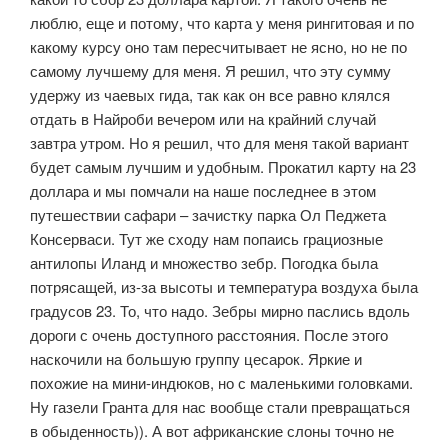
люблю, еще и потому, что карта у меня рингитовая и по
какому курсу оно там пересчитывает не ясно, но не по
самому лучшему для меня. Я решил, что эту сумму
удержу из чаевых гида, так как он все равно клялся
отдать в Найроби вечером или на крайний случай
завтра утром. Но я решил, что для меня такой вариант
будет самым лучшим и удобным. Прокатил карту на 23
доллара и мы помчали на наше последнее в этом
путешествии сафари – зачистку парка Ол Педжета
Консерваси. Тут же сходу нам попаись грациозные
антилопы Иланд и множество зебр. Погодка была
потрясащей, из-за высоты и температура воздуха была
градусов 23. То, что надо. Зебры мирно паслись вдоль
дороги с очень доступного расстояния. После этого
наскочили на большую группу цесарок. Яркие и
похожие на мини-индюков, но с маленькими головками.
Ну газели Гранта для нас вообще стали превращаться
в обыденность)). А вот африканские слоны точно не