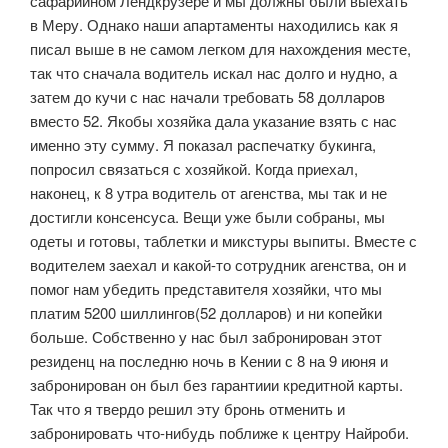
сафарийном Лендкрузере и мы должны были выехать
в Меру. Однако наши апартаменты находились как я
писал выше в не самом легком для нахождения месте,
так что сначала водитель искал нас долго и нудно, а
затем до кучи с нас начали требовать 58 долларов
вместо 52. Якобы хозяйка дала указание взять с нас
именно эту сумму. Я показал распечатку букинга,
попросил связаться с хозяйкой. Когда приехал,
наконец, к 8 утра водитель от агенства, мы так и не
достигли консенсуса. Вещи уже были собраны, мы
одеты и готовы, таблетки и микстуры выпиты. Вместе с
водителем заехал и какой-то сотрудник агенства, он и
помог нам убедить представителя хозяйки, что мы
платим 5200 шиллингов(52 долларов) и ни копейки
больше. Собственно у нас был забронирован этот
резиденц на последню ночь в Кении с 8 на 9 июня и
забронирован он был без гарантиии кредитной карты.
Так что я твердо решил эту бронь отменить и
забронировать что-нибудь поближе к центру Найроби.