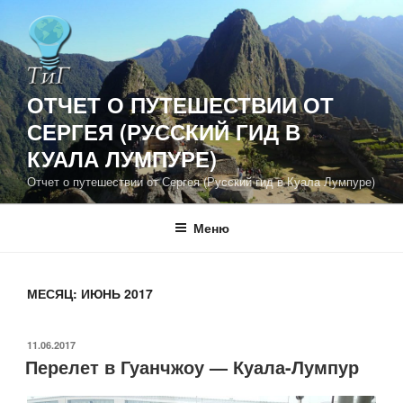
Перейти
к
содержимому
ОТЧЕТ О ПУТЕШЕСТВИИ ОТ
СЕРГЕЯ (РУССКИЙ ГИД В
КУАЛА ЛУМПУРЕ)
Отчет о путешествии от Сергея (Русский гид в Куала Лумпуре)
Меню
МЕСЯЦ:
ИЮНЬ 2017
ОПУБЛИКОВАНО
11.06.2017
Перелет в Гуанчжоу — Куала-Лумпур