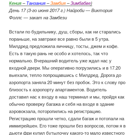
Кения
–
Танзания
–
Замбия
–
Зимбабве
)
День 17 (3-го июня 2017 г.) Найроби — Виктория
Фоллс — закат на Замбези
Встали по будильнику, душ, сборы, как ни старались
пораньше, на завтраке все равно были в 5 утра.
Милдред предложила яичницу, тосты, джем и кофе.
Есть в такую рань не особо и хотелось, так что
нормально. Вчерашний водитель уже ждал нас у
входной двери. Мы оперативно погрузились и в 17.20
выехали, тепло попрощавшись с Милдред. Дорога до
аэропорта заняла 20 минут без пробок. Это к слову про
близость к аэропорту апартаментов. Водитель
доставил нас к входу в наш терминал и мы, пройдя как
обычно проверку багажа и себя на входе в здание
аэровокзала, поторопились на регистрацию.
Регистрацию прошли четко, сдали багаж и потопали на
иммигрейшен. Его тоже прошли без вопросов, потом я в
дьюти фри купил бутылочку какого-то мало известного