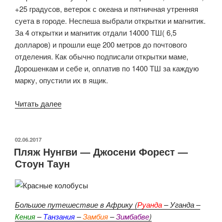
+25 градусов, ветерок с океана и пятничная утренняя
суета в городе. Неспеша выбрали открытки и магнитик.
За 4 открытки и магнитик отдали 14000 ТШ( 6,5
долларов) и прошли еще 200 метров до почтового
отделения. Как обычно подписали открытки маме,
Дорошенкам и себе и, оплатив по 1400 ТШ за каждую
марку, опустили их в ящик.
«Стоун
Читать далее
Таун
—
Найроби
ОПУБЛИКОВАНО
02.06.2017
Пляж Нунгви — Джосени Форест —
и
Стоун Таун
ночь
возле
аэропорта»
Большое путешествие в Африку (
Руанда
– Уганда –
Кения
–
Танзания
–
Замбия
–
Зимбабве
)