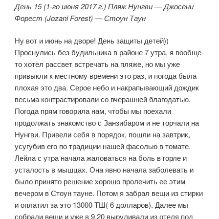
День 15 (1-го июня 2017 г.) Пляж Нунгви — Джосени
Форест (Jozani Forest) — Стоун Таун
Ну вот и июнь на дворе! День защиты детей))
Проснулись без будильника в районе 7 утра, я вообще-
то хотел рассвет встречать на пляже, но мы уже
привыкли к местному времени это раз, и погода была
плохая это два. Серое небо и накрапывающий дождик
весьма контрастировали со вчерашней благодатью.
Погода прям говорила нам, чтобы мы поехали
продолжать знакомство с Занзибаром и не торчали на
Нунгви. Привели себя в порядок, пошли на завтрик,
усугубив его по традиции нашей фасолью в томате.
Лейла с утра начала жаловаться на боль в горле и
усталость в мышцах. Она явно начала заболевать и
было принято решение хорошо пролечить ее этим
вечером в Стоун тауне. Потом я забрал вещи из стирки
и оплатил за это 13000 ТШ( 6 долларов). Далее мы
собрали вещи и уже в 9.20 выруливали из отеля под