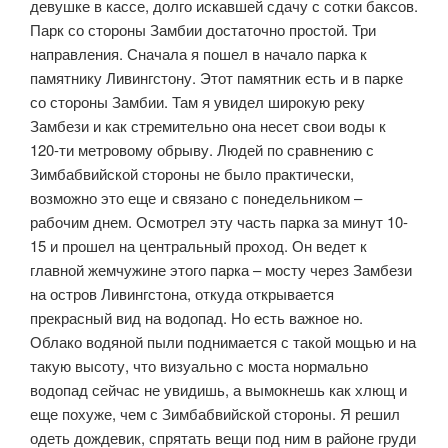
девушке в кассе, долго искавшей сдачу с сотки баксов.
Парк со стороны Замбии достаточно простой. Три
направления. Сначала я пошел в начало парка к
памятнику Ливингстону. Этот памятник есть и в парке
со стороны Замбии. Там я увидел широкую реку
Замбези и как стремительно она несет свои воды к
120-ти метровому обрыву. Людей по сравнению с
Зимбабвийской стороны не было практически,
возможно это еще и связано с понедельником –
рабочим днем. Осмотрел эту часть парка за минут 10-
15 и прошел на центральный проход. Он ведет к
главной жемчужине этого парка – мосту через Замбези
на остров Ливингстона, откуда открывается
прекрасный вид на водопад. Но есть важное но.
Облако водяной пыли поднимается с такой мощью и на
такую высоту, что визуально с моста нормально
водопад сейчас не увидишь, а вымокнешь как хлющ и
еще похуже, чем с Зимбабвийской стороны. Я решил
одеть дождевик, спрятать вещи под ним в районе груди