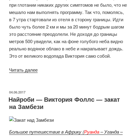
при глотании никаких других симптомов не было, что не
мешало нам выполнять программу. Так что, помолясь,
в 7 утра стартовали из отеля в сторону границы. Идти
было чуть более 2 км и мы за 20 минут бодрым шагом
это расстояние преодолели. Не доходя до границы
метров 500 увидели, как на фоне голубого неба видно
реально водяное облако в небе и накрапывает дождь.
Это от великого водопада Виктория само собой.
«Водопады
Читать далее
Виктория
со
стороны
ОПУБЛИКОВАНО
04.06.2017
Найроби — Виктория Фоллс — закат
Зимбабве
на Замбези
—
ресторан
BOMA»
Большое путешествие в Африку (
Руанда
– Уганда –