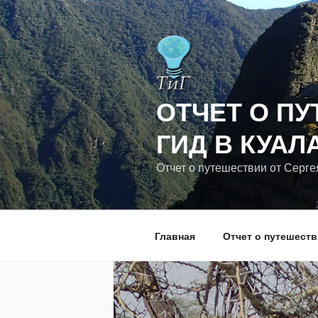
Перейти
к
содержимому
ОТЧЕТ О ПУ
ГИД В КУАЛ
Отчет о путешествии от Серге
Главная
Отчет о путешест