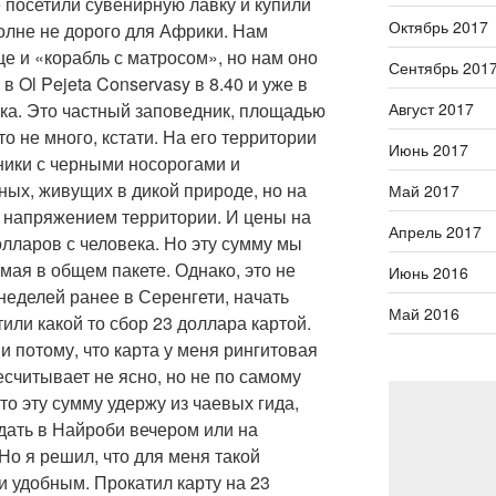
е посетили сувенирную лавку и купили
Октябрь 2017
полне не дорого для Африки. Нам
е и «корабль с матросом», но нам оно
Сентябрь 201
в Ol Pejeta Conservasy в 8.40 и уже в
рка. Это частный заповедник, площадью
Август 2017
о не много, кстати. На его территории
Июнь 2017
ники с черными носорогами и
ных, живущих в дикой природе, но на
Май 2017
 напряжением территории. И цены на
Апрель 2017
лларов с человека. Но эту сумму мы
мая в общем пакете. Однако, это не
Июнь 2016
неделей ранее в Серенгети, начать
Май 2016
или какой то сбор 23 доллара картой.
и потому, что карта у меня рингитовая
есчитывает не ясно, но не по самому
то эту сумму удержу из чаевых гида,
тдать в Найроби вечером или на
Но я решил, что для меня такой
 удобным. Прокатил карту на 23