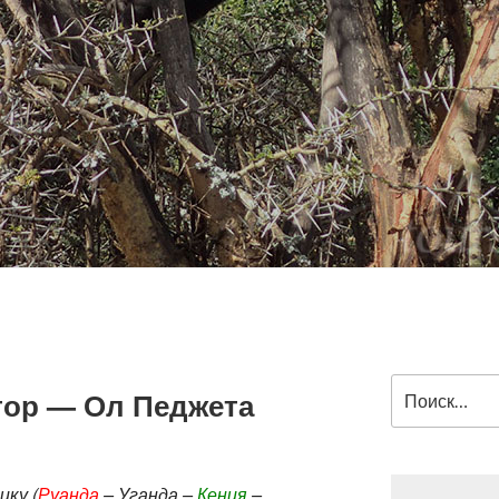
Искать:
ор — Ол Педжета
ку (
Руанда
– Уганда –
Кения
–