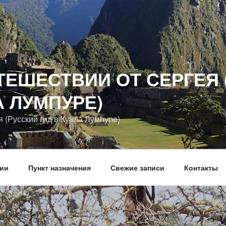
ТЕШЕСТВИИ ОТ СЕРГЕЯ 
А ЛУМПУРЕ)
я (Русский гид в Куала Лумпуре)
вии
Пункт назначения
Свежие записи
Контакты