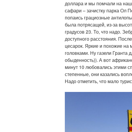
доллара и мы помчали на наш
сафари – зачистку парка Ол П
попаись грациозные антилопы
была потрясащей, из-за высо
градусов 23. То, что надо. Зе
доступного расстояния. После
цесарок. Яркие и похожие на 
головками. Ну газели Гранта 
обыденность)). А вот африкан
минут 10 любовались этими с
степенные, они казались воп
Надо отметить, что мало турис