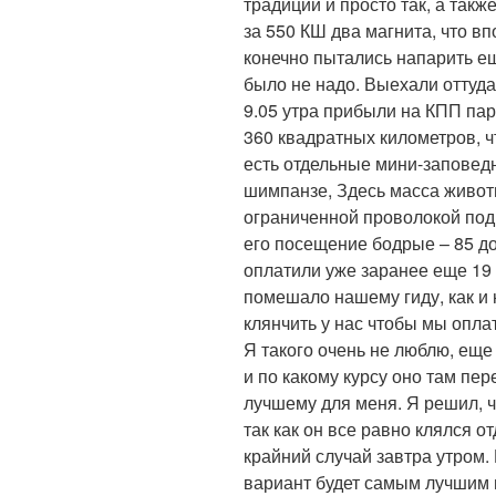
традиции и просто так, а такж
за 550 КШ два магнита, что в
конечно пытались напарить ещ
было не надо. Выехали оттуда 
9.05 утра прибыли на КПП па
360 квадратных километров, чт
есть отдельные мини-заповед
шимпанзе, Здесь масса живот
ограниченной проволокой под
его посещение бодрые – 85 до
оплатили уже заранее еще 19 
помешало нашему гиду, как и 
клянчить у нас чтобы мы оплат
Я такого очень не люблю, еще 
и по какому курсу оно там пер
лучшему для меня. Я решил, ч
так как он все равно клялся о
крайний случай завтра утром. 
вариант будет самым лучшим и