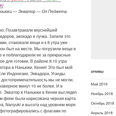
е
)
 Наньюки — Экватор — Ол Педжета
но. Позавтракали вкуснейшей
идоров, авокадо и лучка. Запили это
ами, спаковали вещи и к 8 утра уже
он был на месте. Мы погрузили вещи в
е и поблагодарили ее за прекрасные
е для готовки. В районе 8.10 утра
атора в Наньюки, Кения! Это был мой
АРХИВЫ
сле Индонезии, Эквадора, Уганды.
 достопримечательность мы не могли,
Май 2019
 наверное минут 10 не более. И в
е. Экватор в Наньюки в Кении выглядел
Ноябрь 2018
ом фоне была нарисована черная карта
Октябрь 2018
ya, Nanyuki и высота над уровнем моря
офотографировались с флагами по
Апрель 2018