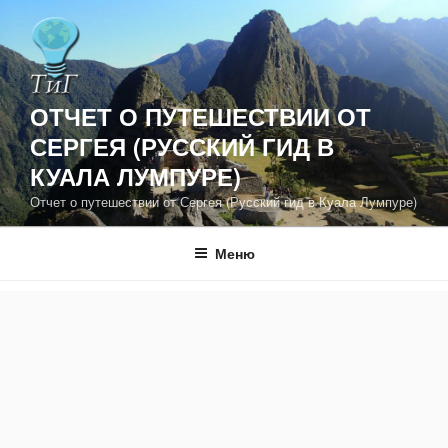
Перейти
к
содержимому
ОТЧЕТ О ПУТЕШЕСТВИИ ОТ
СЕРГЕЯ (РУССКИЙ ГИД В
КУАЛА ЛУМПУРЕ)
Отчет о путешествии от Сергея (Русский гид в Куала Лумпуре)
Меню