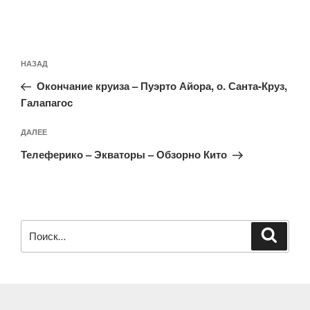
Навигация
Предыдущая
НАЗАД
по
запись:
записям
Окончание круиза – Пуэрто Айора, о. Санта-Круз,
Галапагос
Следующая
ДАЛЕЕ
запись
Телеферико – Экваторы – Обзорно Кито
Искать:
Поиск