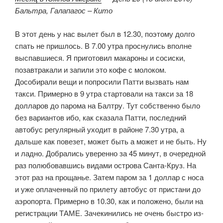
Бальтра, Галапагос – Кито
В этот день у нас вылет был в 12.30, поэтому долго
спать не пришлось. В 7.00 утра проснулись вполне
выспавшиеся. Я приготовил макароны и сосиски,
позавтракали и запили это кофе с молоком.
Дособирали вещи и попросили Патти вызвать нам
такси. Примерно в 9 утра стартовали на такси за 18
долларов до парома на Балтру. Тут собственно было
без вариантов ибо, как сказала Патти, последний
автобус регулярный уходит в районе 7.30 утра, а
дальше как повезет, может быть а может и не быть. Ну
и ладно. Добрались уверенно за 45 минут, в очередной
раз полюбовавшись видами острова Санта-Круз. На
этот раз на прощанье. Затем паром за 1 доллар с носа
и уже оплаченный по прилету автобус от пристани до
аэропорта. Примерно в 10.30, как и положено, были на
регистрации ТАМЕ. Зачекинились не очень быстро из-