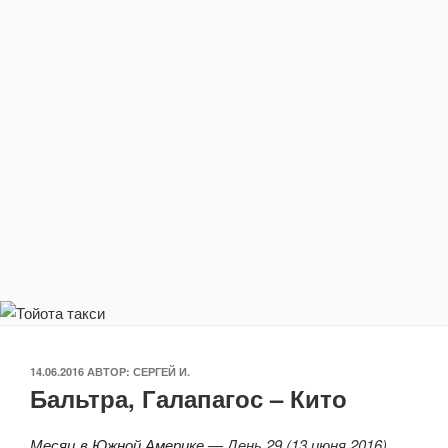
ОПУБЛИКОВАНО
14.06.2016
АВТОР:
СЕРГЕЙ И.
Бальтра, Галапагос – Кито
Месяц в Южной Америке
— День 29 (13 июня 2016)