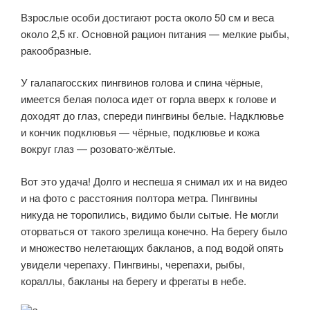
Взрослые особи достигают роста около 50 см и веса
около 2,5 кг. Основной рацион питания — мелкие рыбы,
ракообразные.
У галапагосских пингвинов голова и спина чёрные,
имеется белая полоса идет от горла вверх к голове и
доходят до глаз, спереди пингвины белые. Надклювье
и кончик подклювья — чёрные, подклювье и кожа
вокруг глаз — розовато-жёлтые.
Вот это удача! Долго и неспеша я снимал их и на видео
и на фото с расстояния полтора метра. Пингвины
никуда не торопились, видимо были сытые. Не могли
оторваться от такого зрелища конечно. На берегу было
и множество нелетающих бакланов, а под водой опять
увидели черепаху. Пингвины, черепахи, рыбы,
кораллы, бакланы на берегу и фрегаты в небе.