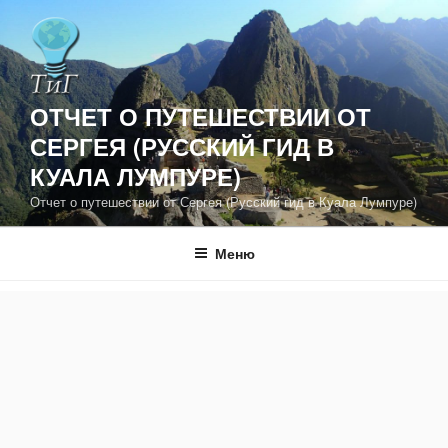
Перейти
к
содержимому
ОТЧЕТ О ПУТЕШЕСТВИИ ОТ
СЕРГЕЯ (РУССКИЙ ГИД В
КУАЛА ЛУМПУРЕ)
Отчет о путешествии от Сергея (Русский гид в Куала Лумпуре)
Меню