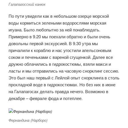
Галапагосский канюк
По пути увидели как в небольшом озерце морской
воды кормиться зелеными водорослями морская
игуана. Было любопытно за ней понаблюдать.
Примерно в 9.20 мы поехали обратно и были очень
довольны первой экскурсией. В 9.30 утра мы
причалили к кораблю и нас угостили апельсоновым
соком и печеньками с вареной сгущенкой. Далее все
дружно облачились в гидрокостюмы, взяли макси и
ласты и мы отправились на часовую снорклинг сессию.
Это был наш первый с Лейлой опыт снорклинга в столь
прохладной воде в гидрокостюмах. Но без них в июне
на Галапагосах делать правда нечего. Возможно в
декабре – феврале фода и потеплее.
Фернандина (Нарборо)