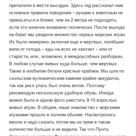
причалили в месте высадки. Здесь гид рассказал нам
основные правила поведения – руками к животным не
прикасаться и ближе, чем на 2 метра не подходить,
если это конечно возможно технически. После выхода
на берег мы увидели множество черных морских игуан.
Их было немеряно, включая еще и мертвых, погибших
вили от голода – еды на всех не хватает – или от
старости, или , возможно, в междоусобных разборках.
В любом случае живых куда больше, чем мертвых.
Также в изобилии бегали красные крабики. Мы шли по
скольским вулканическим камням крайне аккуратно,
так как риск упать был очень велик. Поэтому
рекомендую нескользкую удобную обувь. Иногда
можно было в одном фото уместить 9-10 взрослых
живых игуан. В общем, наше знакомство с морскими
игуанами прошло в полном обьеме. Насмотрелись
вволю и надо сказать потом мы из прям в таком
количестве больше и не видели. Так что Пунта