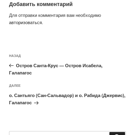
Добавить комментарий
Для отправки комментария вам необходимо
авторизоваться
.
Навигация
Предыдущая
НАЗАД
по
запись:
записям
Остров Санта-Крус — Остров Исабела,
Галапагос
Следующая
ДАЛЕЕ
запись
о. Сантьяго (Сан-Сальвадор) и о. Рабида (Джервис),
Галапагос
Искать: