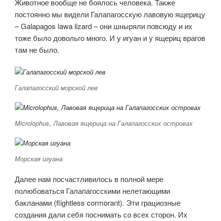
Животное вообще не боялось человека. Также
постоянно мы видели Галапагосскую лавовую ящерицу
– Galapagos lawa lizard – они шныряли повсюду и их
тоже было довольго много. И у игуан и у ящериц врагов
там не было.
Галапагосский морской лев
Microlophus, Лавовая ящерица на Галапагосских островах
Морская игуана
Далее нам посчастливилось в полной мере
полюбоваться Галапагосскими нелетающими
бакланами (flightless cormorant). Эти грациозные
создания дали себя поснимать со всех сторон. Их