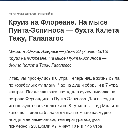
ОПУБЛИКОВАНО
09.06.2016
АВТОР:
СЕРГЕЙ И.
Круиз на Флореане. На мысе
Пунта-Эспиноса — бухта Калета
Тежу, Галапагос
Месяц в Южной Америке
— День 23 (7 июня 2016)
Круиз на Флореане. На мысе Пунта-Эспиноса —
бухта Калета Тежу, Галапагос
Итак, мы проснулись в 6 утра. Теперь наша жизнь была
по корабельному плану. Час на душ и сборы и в 7 утра
завтрак. После завтрака нас ждала сухая высадка на
острове Фернандина в Пунта Эспиноза. Для высадки
используются две шлюпки по 8 туристов + гид Мильтон
конечно. Погодка была отличная немного пасмурно,
дождя и не намечалось, температура воздуха
примерно +23. Ехали мы минут 10 и в 7.45 утра