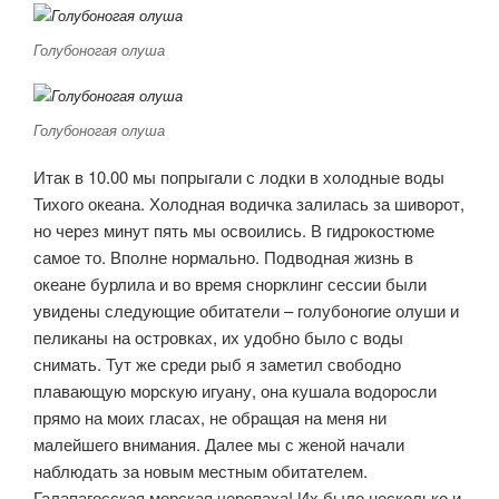
Голубоногая олуша
Голубоногая олуша
Итак в 10.00 мы попрыгали с лодки в холодные воды
Тихого океана. Холодная водичка залилась за шиворот,
но через минут пять мы освоились. В гидрокостюме
самое то. Вполне нормально. Подводная жизнь в
океане бурлила и во время снорклинг сессии были
увидены следующие обитатели – голубоногие олуши и
пеликаны на островках, их удобно было с воды
снимать. Тут же среди рыб я заметил свободно
плавающую морскую игуану, она кушала водоросли
прямо на моих гласах, не обращая на меня ни
малейшего внимания. Далее мы с женой начали
наблюдать за новым местным обитателем.
Галапагосская морская черепаха! Их было несколько и