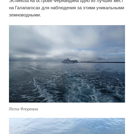
Эспиноза на острове Фернандина одно из лучших мест
на Галапагосах для наблюдения за этими уникальными
земноводными.
Яхта Флореана