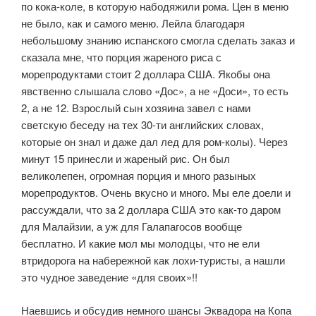
по кока-коле, в которую набодяжили рома. Цен в меню
не было, как и самого меню. Лейла благодаря
небольшому знанию испанского смогла сделать заказ и
сказала мне, что порция жареного риса с
морепродуктами стоит 2 доллара США. Якобы она
явственно слышала слово «Дос», а не «Доси», то есть
2, а не 12. Взрослый сын хозяина завел с нами
светскую беседу на тех 30-ти английских словах,
которые он знал и даже дал лед для ром-колы). Через
минут 15 принесли и жареный рис. Он был
великолепен, огромная порция и много разыных
морепродуктов. Очень вкусно и много. Мы еле доели и
рассуждали, что за 2 доллара США это как-то даром
для Малайзии, а уж для Галапагосов вообще
бесплатно. И какие мол мы молодцы, что не ели
втридорога на набережной как лохи-туристы, а нашли
это чудное заведение «для своих»!!
Наевшись и обсудив немного шансы Эквадора на Копа