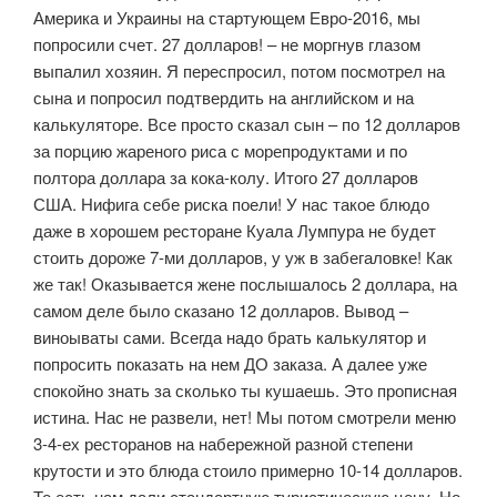
Америка и Украины на стартующем Евро-2016, мы
попросили счет. 27 долларов! – не моргнув глазом
выпалил хозяин. Я переспросил, потом посмотрел на
сына и попросил подтвердить на английском и на
калькуляторе. Все просто сказал сын – по 12 долларов
за порцию жареного риса с морепродуктами и по
полтора доллара за кока-колу. Итого 27 долларов
США. Нифига себе риска поели! У нас такое блюдо
даже в хорошем ресторане Куала Лумпура не будет
стоить дороже 7-ми долларов, у уж в забегаловке! Как
же так! Оказывается жене послышалось 2 доллара, на
самом деле было сказано 12 долларов. Вывод –
виноываты сами. Всегда надо брать калькулятор и
попросить показать на нем ДО заказа. А далее уже
спокойно знать за сколько ты кушаешь. Это прописная
истина. Нас не развели, нет! Мы потом смотрели меню
3-4-ех ресторанов на набережной разной степени
крутости и это блюда стоило примерно 10-14 долларов.
То есть нам дали стандартную туристическую цену. Но