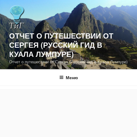
Перейти
к
содержимому
ОТЧЕТ О ПУТЕШЕСТВИИ ОТ
СЕРГЕЯ (РУССКИЙ ГИД В
КУАЛА ЛУМПУРЕ)
Отчет о путешествии от Сергея (Русский гид в Куала Лумпуре)
Меню