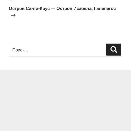
запись
Остров Санта-Крус — Остров Исабела, Галапагос
Искать:
Поиск