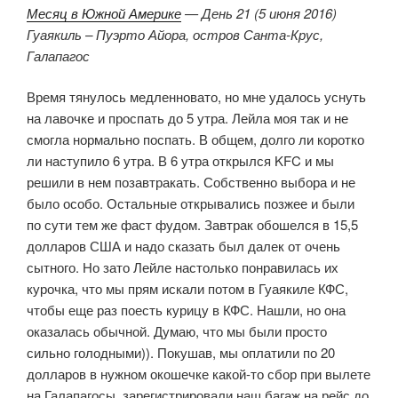
Месяц в Южной Америке
— День 21 (5 июня 2016)
Гуаякиль – Пуэрто Айора, остров Санта-Крус,
Галапагос
Время тянулось медленновато, но мне удалось уснуть
на лавочке и проспать до 5 утра. Лейла моя так и не
смогла нормально поспать. В общем, долго ли коротко
ли наступило 6 утра. В 6 утра открылся KFC и мы
решили в нем позавтракать. Собственно выбора и не
было особо. Остальные открывались позжее и были
по сути тем же фаст фудом. Завтрак обошелся в 15,5
долларов США и надо сказать был далек от очень
сытного. Но зато Лейле настолько понравилась их
курочка, что мы прям искали потом в Гуаякиле КФС,
чтобы еще раз поесть курицу в КФС. Нашли, но она
оказалась обычной. Думаю, что мы были просто
сильно голодными)). Покушав, мы оплатили по 20
долларов в нужном окошечке какой-то сбор при вылете
на Галапагосы, зарегистрировали наш багаж на рейс до