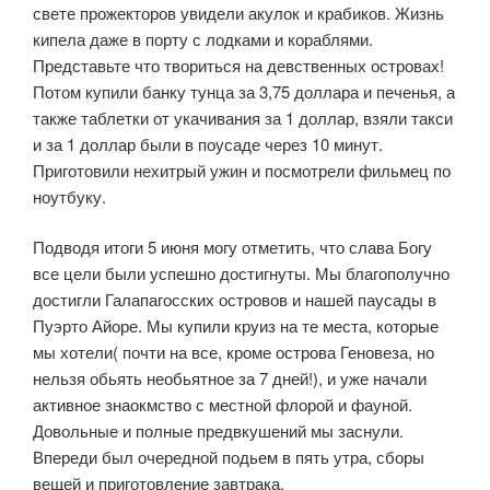
свете прожекторов увидели акулок и крабиков. Жизнь
кипела даже в порту с лодками и кораблями.
Представьте что твориться на девственных островах!
Потом купили банку тунца за 3,75 доллара и печенья, а
также таблетки от укачивания за 1 доллар, взяли такси
и за 1 доллар были в поусаде через 10 минут.
Приготовили нехитрый ужин и посмотрели фильмец по
ноутбуку.
Подводя итоги 5 июня могу отметить, что слава Богу
все цели были успешно достигнуты. Мы благополучно
достигли Галапагосских островов и нашей паусады в
Пуэрто Айоре. Мы купили круиз на те места, которые
мы хотели( почти на все, кроме острова Геновеза, но
нельзя обьять необьятное за 7 дней!), и уже начали
активное знаокмство с местной флорой и фауной.
Довольные и полные предвкушений мы заснули.
Впереди был очередной подьем в пять утра, сборы
вещей и приготовление завтрака.