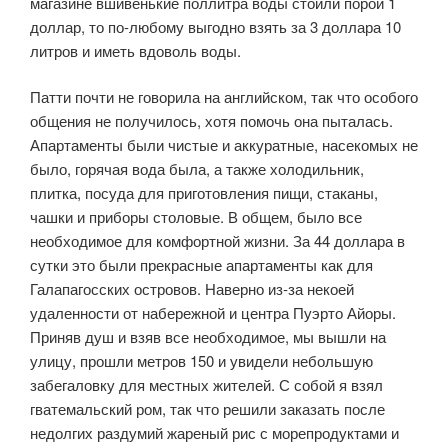
магазине вшивенькие поллитра воды стоили порой 1
доллар, то по-любому выгодно взять за 3 доллара 10
литров и иметь вдоволь воды.
Патти почти не говорила на английском, так что особого
общения не получилось, хотя помочь она пыталась.
Апартаменты были чистые и аккуратные, насекомых не
было, горячая вода была, а также холодильник,
плитка, посуда для приготовления пищи, стаканы,
чашки и приборы столовые. В общем, было все
необходимое для комфортной жизни. За 44 доллара в
сутки это были прекрасные апартаменты как для
Галапагосских островов. Наверно из-за некоей
удаленности от набережной и центра Пуэрто Айоры.
Приняв душ и взяв все необходимое, мы вышли на
улицу, прошли метров 150 и увидели небольшую
забегаловку для местных жителей. С собой я взял
гватемальский ром, так что решили заказать после
недолгих раздумий жареный рис с морепродуктами и