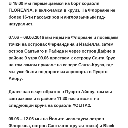
В 18.00 мы перемещаемся на борт корабля
FLOREANA, и включамся в круиз. На Флореане не
более 16-ти пассажиров и англоязычный гид-
натуралист.
07.06 – 09.06.2016 мы идем на Флореане и посещаем
точки на островах Фернандина и Изабелла, затем
остров Сантьяго и Рабида и через остров Дафне в
районе 9 утра 09.06 пристаем к острову Санта Крус
на том самом причале на севере Санта-Круса, где
мы уже были по дороге из аэропорта в Пуэрто-
Айору.
Далее нас везут обратно в Пуэрто Айору, там мы
завтракаем и в районе 11.30 нас отвозят на
следующий круиз на корабль YOLITA2.
09.06 – 12.06 мы на Йолите исследуем остров
Флореана, остров Сантьяго( другая точка) и Black