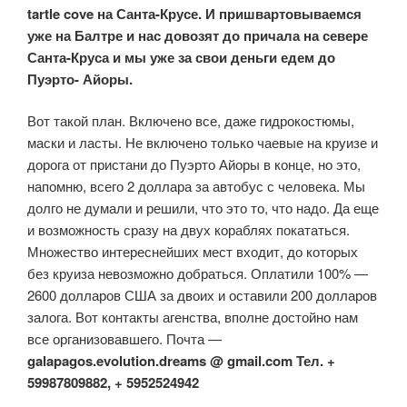
tartle cove на Санта-Крусе. И пришвартовываемся
уже на Балтре и нас довозят до причала на севере
Санта-Круса и мы уже за свои деньги едем до
Пуэрто- Айоры.
Вот такой план. Включено все, даже гидрокостюмы,
маски и ласты. Не включено только чаевые на круизе и
дорога от пристани до Пуэрто Айоры в конце, но это,
напомню, всего 2 доллара за автобус с человека. Мы
долго не думали и решили, что это то, что надо. Да еще
и возможность сразу на двух кораблях покататься.
Множество интереснейших мест входит, до которых
без круиза невозможно добраться. Оплатили 100% —
2600 долларов США за двоих и оставили 200 долларов
залога. Вот контакты агенства, вполне достойно нам
все организовавшего. Почта —
galapagos.evolution.dreams @ gmail.com Тел. +
59987809882, + 5952524942