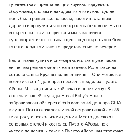
турагенствам, предлагающим круизы, торгуемся,
обсуждаем, спорим и находим то, что нужно. Далее
цель была решив все вопросы, посетить станцию
Дарвина и прогуляться по вечерней набережной. Было
воскресенье, там на пристани мы заметили и
супермаркет и что-то типа сцены под открытым небом,
так что вдруг там како-то представление по вечерам.
Были планы купить и сим-карты, но, как я уже писал
выше, мы решили забить на это дело. Роль такси на
острове Санта-Круз выполняют пикапы. Они мотаются
везде и стоят 1 доллар за проезд в пределах Пуэрто
Айоры. Мы зацепили такой пикап и через минут 8
достигли нашей поусады Hostal Patty’s House,
забронированной через airbnb.com за 44 доллара США
в сутки. Патти оказалась милой островитянкой лет 35-
ти от роду с несколькими детьми. Место далеко от
основных отелей и хостелов Пуэрто-Айоры, но с
учетом дешевизны такси в Пуэрто Айоре нам этот факт