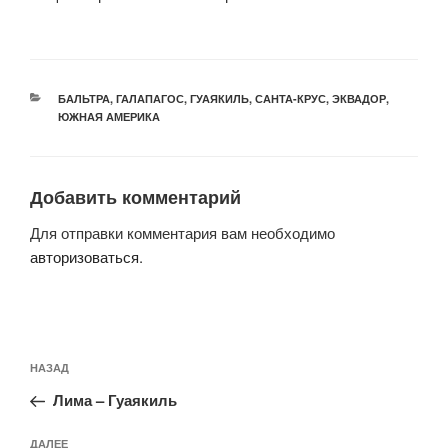
РУБРИКИ
БАЛЬТРА
,
ГАЛАПАГОС
,
ГУАЯКИЛЬ
,
САНТА-КРУС
,
ЭКВАДОР
,
ЮЖНАЯ АМЕРИКА
Добавить комментарий
Для отправки комментария вам необходимо
авторизоваться
.
Навигация
Предыдущая
НАЗАД
по
запись:
записям
Лима – Гуаякиль
Следующая
ДАЛЕЕ