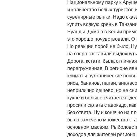
Национальному парку к Аруше
и количество белых туристов
сувенирные рынки. Надо сказа
купить всякую хрень в Танзан
Руанды. Думаю в Кении приме
это хорошо почувствовали. От
Но реакции порой не было. Ну
на озеро заставили выдохнуть
Дорога, кстати, была отлична
перегруженная. В регионе явн
климат и вулканические почв
риса, бананов, папаи, ананасо
неприлично дешево, но не сни
кухне и больше считается зде
просили салата с авокадо, ка
без ответа. Ну и конечно на 
было замечено множество ста
основном масаям. Рыболовств
доходов для жителей региона. 