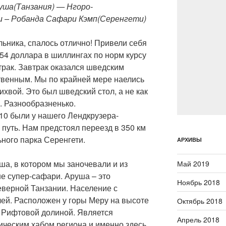
Аруша(Танзания) — Нгоро-
и – Робанда Сафари Кэмп(Серенгети)
льника, спалось отлично! Привели себя
 54 доллара в шиллингах по норм курсу
втрак. Завтрак оказался шведским
твенным. Мы по крайней мере наелись
ихвой. Это был шведский стол, а не как
. Разнообразненько.
10 были у нашего Лендкрузера-
 путь. Нам предстоял переезд в 350 км
ного парка Серенгети.
АРХИВЫ
ша, в котором мы заночевали и из
Май 2019
е супер-сафари. Аруша – это
Ноябрь 2018
еверной Танзании. Население с
лей. Расположен у горы Меру на высоте
Октябрь 2018
й Рифтовой долиной. Является
Апрель 2018
ческим хабом региона и именно здесь