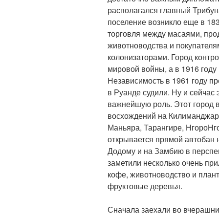
располагался главный Трибун
поселение возникло еще в 183
торговля между масаями, про
животноводства и покупателя
колонизаторами. Город контр
мировой войны, а в 1916 году
Независимость в 1961 году п
в Руанде судили. Ну и сейчас 
важнейшую роль. Этот город 
восхождений на Килиманджаро
Маньяра, Тарангире, НгороНго
открывается прямой автобан 
Додому и на Замбию в перспе
заметили несколько очень пр
кофе, животноводство и плант
фруктовые деревья.
Сначала заехали во вчерашни