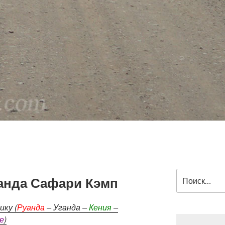
Искать:
анда Сафари Кэмп
ку (
Руанда
– Уганда –
Кения
–
е
)