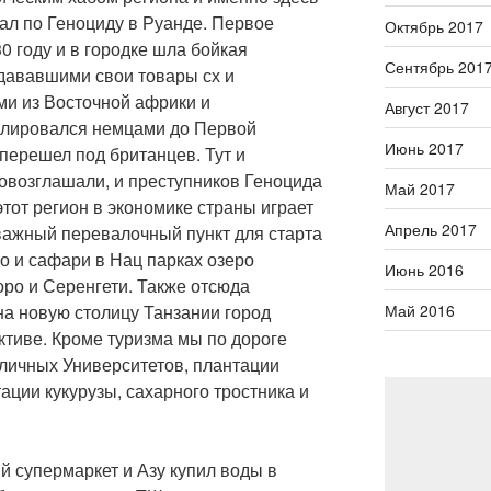
ал по Геноциду в Руанде. Первое
Октябрь 2017
0 году и в городке шла бойкая
Сентябрь 201
дававшими свои товары сх и
ми из Восточной африки и
Август 2017
олировался немцами до Первой
Июнь 2017
 перешел под британцев. Тут и
ровозглашали, и преступников Геноцида
Май 2017
этот регион в экономике страны играет
Апрель 2017
важный перевалочный пункт для старта
 и сафари в Нац парках озеро
Июнь 2016
ро и Серенгети. Также отсюда
на новую столицу Танзании город
Май 2016
ктиве. Кроме туризма мы по дороге
иличных Университетов, плантации
ации кукурузы, сахарного тростника и
й супермаркет и Азу купил воды в