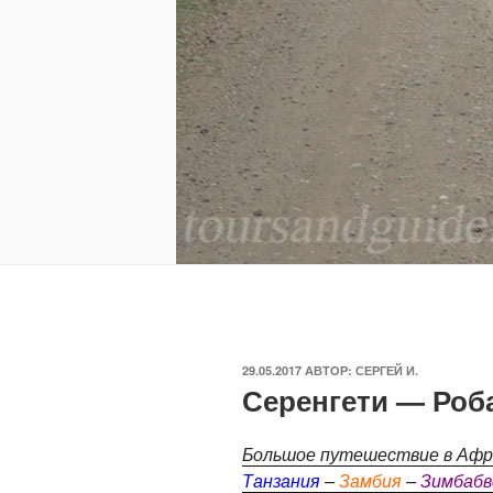
ОПУБЛИКОВАНО
29.05.2017
АВТОР:
СЕРГЕЙ И.
Серенгети — Роб
Большое путешествие в Афри
Танзания
–
Замбия
–
Зимбабв