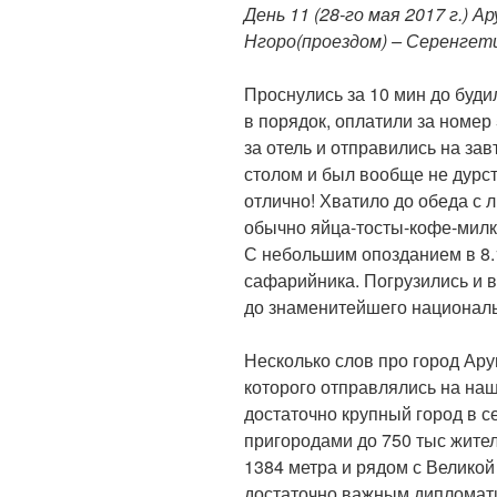
День 11 (28-го мая 2017 г.) 
Нгоро(проездом) – Серенгет
Проснулись за 10 мин до буди
в порядок, оплатили за номер
за отель и отправились на за
столом и был вообще не дурс
отлично! Хватило до обеда с л
обычно яйца-тосты-кофе-милк
С небольшим опозданием в 8.
сафарийника. Погрузились и в
до знаменитейшего националь
Несколько слов про город Ару
которого отправлялись на наш
достаточно крупный город в с
пригородами до 750 тыс жите
1384 метра и рядом с Велико
достаточно важным дипломати