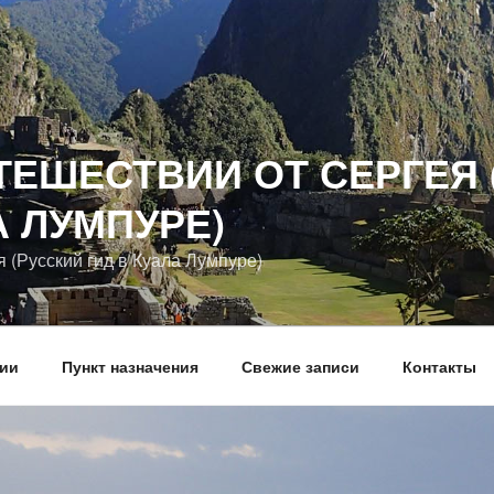
ТЕШЕСТВИИ ОТ СЕРГЕЯ 
А ЛУМПУРЕ)
я (Русский гид в Куала Лумпуре)
вии
Пункт назначения
Свежие записи
Контакты