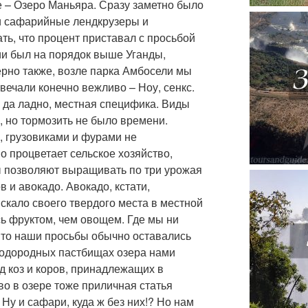
 – Озеро Маньяра. Сразу заметно было
 и сафарийные лендкрузеры и
ть, что процент приставал с просьбой
ии был на порядок выше Уганды,
рно также, возле парка Амбосели мы
вечали конечно вежливо – Ноу, сенкс.
 да ладно, местная специфика. Виды
, но тормозить не было времени.
я, грузовиками и фурами не
о процветает сельское хозяйство,
ы позволяют выращивать по три урожая
в и авокадо. Авокадо, кстати,
скало своего твердого места в местной
сь фруктом, чем овощем. Где мы ни
к то наши просьбы обычно оставались
плодородных пастбищах озера нами
д коз и коров, принадлежащих в
о в озере тоже приличная статья
Ну и сафари, куда ж без них!? Но нам