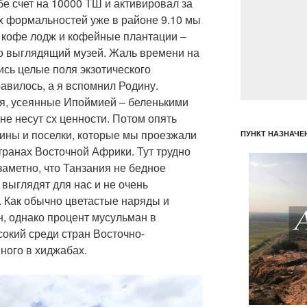
бе счет на 10000 ТШ и активировал за
тих формальностей уже в районе 9.10 мы
и кофе лодж и кофейные плантации –
но выглядящий музей. Жаль времени на
ись целые поля экзотического
авилось, а я вспомнил Родину.
я, усеянные Ипоймией – беленькими
не несут сх ценности. Потом опять
чины и поселки, которые мы проезжали
ПУНКТ НАЗНАЧЕ
странах Восточной Африки. Тут трудно
заметно, что Танзания не бедное
 выглядят для нас и не очень
 Как обычно цветастые наряды и
, однако процент мусульман в
окий среди стран Восточно-
много в хиджабах.